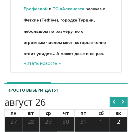
Ерофеевой
и
ТО «Алконост»
рассказ о
Фетхие (Fethiye), городке Турции,
небольшом по размеру, но с
огромным числом мест, которые точно
стоит увидеть. А может даже и не раз.
Читать новость »
ПРОСТО ВЫБЕРИ ДАТУ!
август 26
пн
вт
ср
чт
пт
сб
вс
27
28
29
30
31
1
2