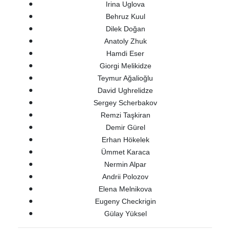
Irina Uglova
Behruz Kuul
Dilek Doğan
Anatoly Zhuk
Hamdi Eser
Giorgi Melikidze
Teymur Ağalioğlu
David Ughrelidze
Sergey Scherbakov
Remzi Taşkiran
Demir Gürel
Erhan Hökelek
Ümmet Karaca
Nermin Alpar
Andrii Polozov
Elena Melnikova
Eugeny Checkrigin
Gülay Yüksel