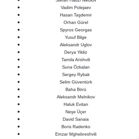
Stefan Hadzi Nikolov
Vadim Polejaev
Hasan Taşdemir
Orhan Gürel
Spyros Georgas
Yusuf Bilge
Aleksandr Uglov
Derya Yildiz
Tamila Arishvili
Suna Özkalan
Sergey Rybak
Selim Güventürk
Baha Börü
Aleksandr Melnikov
Haluk Evitan
Neşe Üçer
David Sanaia
Boris Radenko
Emzar Mghebreshvili