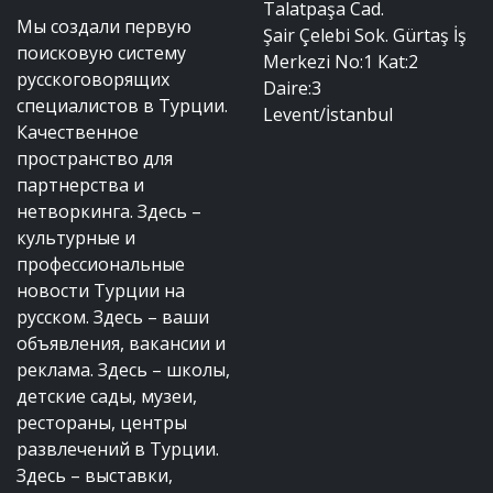
Talatpaşa Cad.
Мы создали первую
Şair Çelebi Sok. Gürtaş İş
поисковую систему
Merkezi No:1 Kat:2
русскоговорящих
Daire:3
специалистов в Турции.
Levent/İstanbul
Качественное
пространство для
партнерства и
нетворкинга. Здесь –
культурные и
профессиональные
новости Турции на
русском. Здесь – ваши
объявления, вакансии и
реклама. Здесь – школы,
детские сады, музеи,
рестораны, центры
развлечений в Турции.
Здесь – выставки,