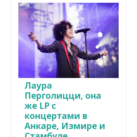
Лаура
Перголицци, она
же LP с
концертами в
Анкаре, Измире и
Стамбуле