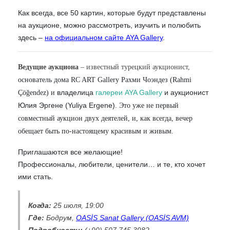
Как всегда, все 50 картин, которые будут представлены
на аукционе, можно рассмотреть, изучить и полюбить
здесь –
на официальном сайте AYA Gallery
.
Ведущие аукциона
– известный турецкий аукционист,
основатель дома RC ART Gallery Рахми Чоэндез (Rahmi
владелица
галереи AYA Gallery
и аукционист
Çöğendez) и
Юлия Эргене (Yuliya Ergene)
. Это уже не первый
совместный аукцион двух деятелей, и, как всегда, вечер
обещает быть по-настоящему красивым и живым.
Приглашаются все желающие!
Профессионалы, любители, ценители… и те, кто хочет
ими стать.
Когда:
2
5
июля, 19:00
Где:
Бодрум,
OASİS Sanat Gallery (OASİS AVM)