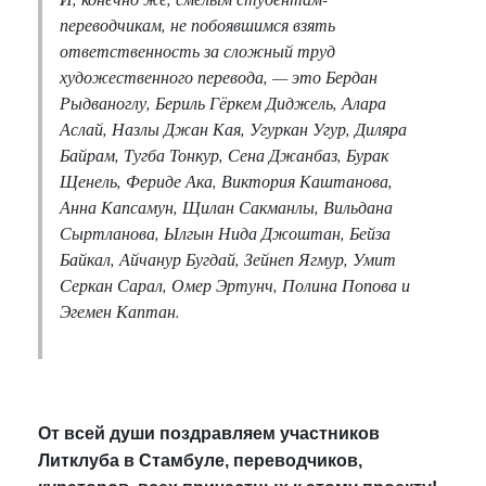
переводчикам, не побоявшимся взять
ответственность за сложный труд
художественного перевода, — это Бердан
Рыдваноглу, Бериль Гёркем Диджель, Алара
Аслай, Назлы Джан Кая, Угуркан Угур, Диляра
Байрам, Тугба Тонкур, Сена Джанбаз, Бурак
Щенель, Фериде Ака, Виктория Каштанова,
Анна Капсамун, Щилан Сакманлы, Вильдана
Сыртланова, Ылгын Нида Джоштан, Бейза
Байкал, Айчанур Бугдай, Зейнеп Ягмур, Умит
Серкан Сарал, Омер Эртунч, Полина Попова и
Эгемен Каптан.
От всей души поздравляем участников
Литклуба в Стамбуле, переводчиков,