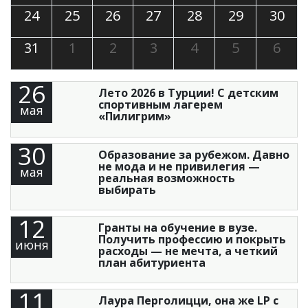
24
25
26
27
28
29
30
31
1
2
3
4
5
6
26
Лето 2026 в Турции! С детским
спортивным лагерем
мая
«Пилигрим»
30
Образование за рубежом. Давно
не мода и не привилегия —
мая
реальная возможность
выбирать
12
Гранты на обучение в вузе.
Получить профессию и покрыть
июня
расходы — не мечта, а четкий
план абитуриента
11
Лаура Перголицци, она же LP с