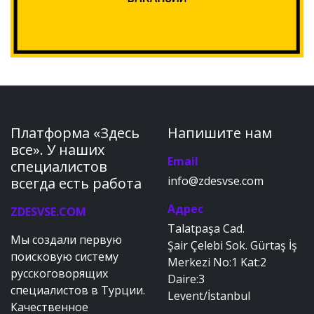
Платформа «Здесь
Напишите нам
все». У наших
Email
специалистов
info@zdesvse.com
всегда есть работа
Адрес
ZDESVSE.COM
Talatpaşa Cad.
Мы создали первую
Şair Çelebi Sok. Gürtaş İş
поисковую систему
Merkezi No:1 Kat:2
русскоговорящих
Daire:3
специалистов в Турции.
Levent/İstanbul
Качественное