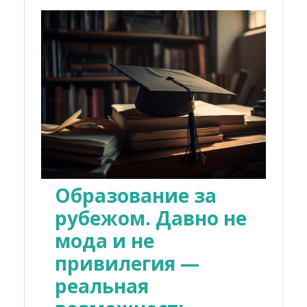
Образование за
рубежом. Давно не
мода и не
привилегия —
реальная