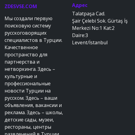
Адрес
ZDESVSE.COM
Talatpaşa Cad.
Мы создали первую
Şair Çelebi Sok. Gürtaş İş
поисковую систему
Merkezi No:1 Kat:2
русскоговорящих
Daire:3
специалистов в Турции.
Levent/İstanbul
Качественное
пространство для
партнерства и
нетворкинга. Здесь –
культурные и
профессиональные
новости Турции на
русском. Здесь – ваши
объявления, вакансии и
реклама. Здесь – школы,
детские сады, музеи,
рестораны, центры
развлечений в Турции.