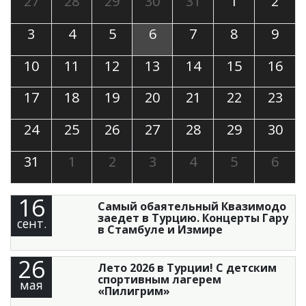
27
28
29
30
31
1
2
3
4
5
6
7
8
9
10
11
12
13
14
15
16
17
18
19
20
21
22
23
24
25
26
27
28
29
30
31
1
2
3
4
5
6
16
Самый обаятельный Квазимодо
заедет в Турцию. Концерты Гару
сент.
в Стамбуле и Измире
26
Лето 2026 в Турции! С детским
спортивным лагерем
мая
«Пилигрим»