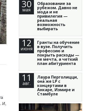
30
Образование за
рубежом. Давно не
мая
мода и не
привилегия —
реальная
возможность
выбирать
12
Гранты на обучение
в вузе. Получить
июня
профессию и
покрыть расходы —
не мечта, а четкий
план абитуриента
11
Лаура Перголицци,
она же LP с
авг.
концертами в
Анкаре, Измире и
Стамбуле
ra
. И,