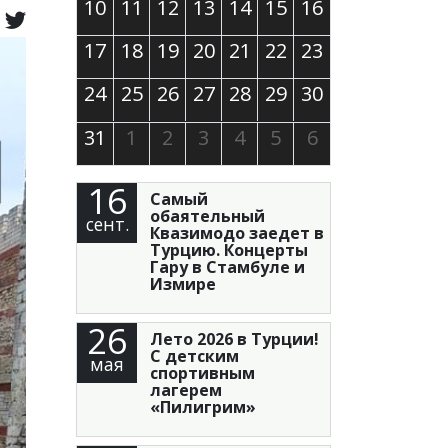
10
11
12
13
14
15
16
17
18
19
20
21
22
23
24
25
26
27
28
29
30
31
1
2
3
4
5
6
16
Самый
обаятельный
сент.
Квазимодо заедет в
Турцию. Концерты
Гару в Стамбуле и
Измире
26
Лето 2026 в Турции!
С детским
мая
спортивным
лагерем
«Пилигрим»