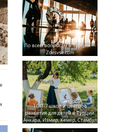
По всем вопросам в Турции —
Zdesvse.com
се
я
ТОП-7 школ и центров
развития для детей в Турции.
Анкара, Измир, Кемер, Стамбул