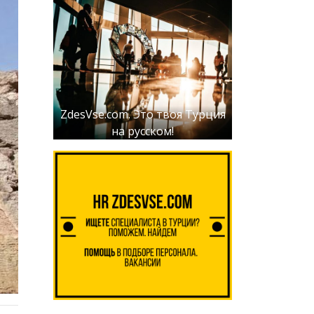
ZdesVse.com. Это твоя Турция
на русском!