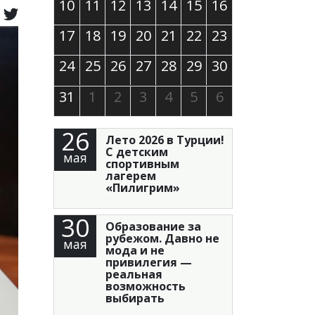
10
11
12
13
14
15
16
17
18
19
20
21
22
23
24
25
26
27
28
29
30
31
1
2
3
4
5
6
26
Лето 2026 в Турции!
С детским
мая
спортивным
лагерем
«Пилигрим»
30
Образование за
рубежом. Давно не
мая
мода и не
привилегия —
реальная
возможность
выбирать