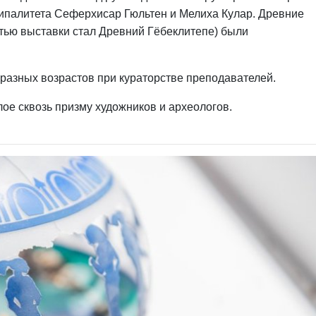
ципалитета Сеферхисар Гюльтен и Мелиха Кулар. Древние
стью выставки стал Древний Гёбеклитепе) были
азных возрастов при кураторстве преподавателей.
ое сквозь призму художников и археологов.