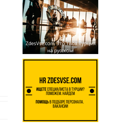
ZdesVse.com. Это твоя Турция
на русском!