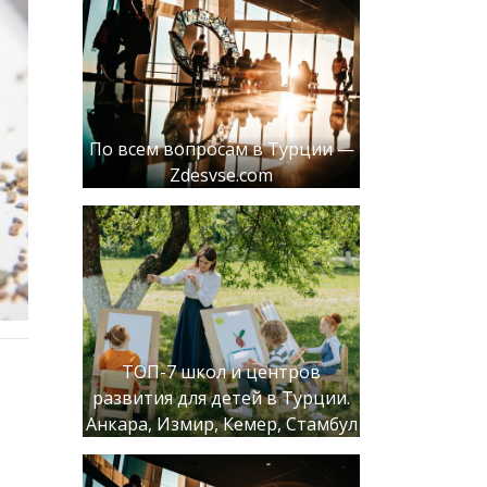
По всем вопросам в Турции —
Zdesvse.com
ТОП-7 школ и центров
развития для детей в Турции.
Анкара, Измир, Кемер, Стамбул