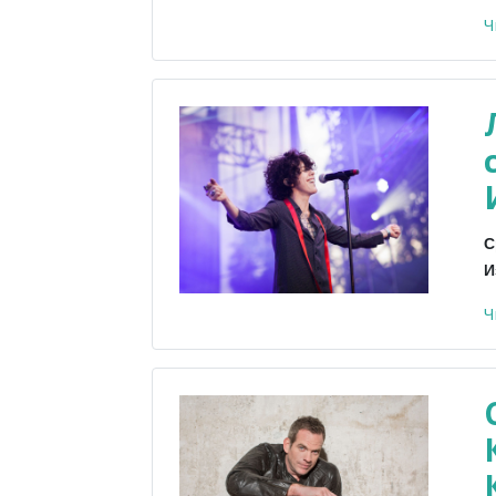
Ч
С
И
Ч