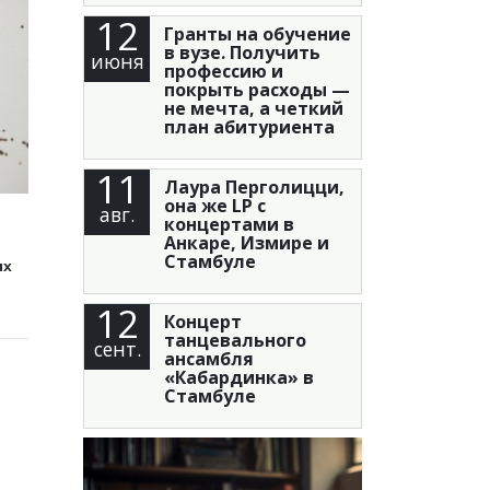
12
Гранты на обучение
в вузе. Получить
июня
профессию и
покрыть расходы —
не мечта, а четкий
план абитуриента
11
Лаура Перголицци,
она же LP с
авг.
концертами в
Анкаре, Измире и
Стамбуле
ых
12
Концерт
танцевального
сент.
ансамбля
«Кабардинка» в
Стамбуле
й