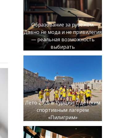
Образование за рубежом.
Давно не мода и не привилегия
— реальная возможность
выбирать
Лето 2026 в Турции! С детским
спортивным лагерем
«Пилигрим»