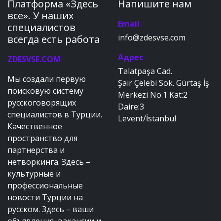
Платформа «Здесь
Напишите нам
все». У наших
Email
специалистов
info@zdesvse.com
всегда есть работа
Адрес
ZDESVSE.COM
Talatpaşa Cad.
Мы создали первую
Şair Çelebi Sok. Gürtaş İş
поисковую систему
Merkezi No:1 Kat:2
русскоговорящих
Daire:3
специалистов в Турции.
Levent/İstanbul
Качественное
пространство для
партнерства и
нетворкинга. Здесь –
культурные и
профессиональные
новости Турции на
русском. Здесь – ваши
объявления, вакансии и