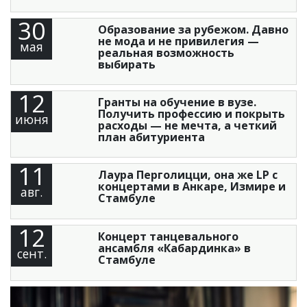
30
Образование за рубежом. Давно
не мода и не привилегия —
мая
реальная возможность
выбирать
12
Гранты на обучение в вузе.
Получить профессию и покрыть
июня
расходы — не мечта, а четкий
план абитуриента
11
Лаура Перголицци, она же LP с
концертами в Анкаре, Измире и
авг.
Стамбуле
12
Концерт танцевального
ансамбля «Кабардинка» в
сент.
Стамбуле