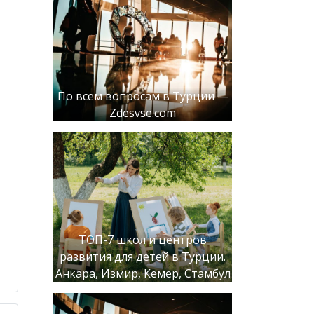
По всем вопросам в Турции —
Zdesvse.com
ТОП-7 школ и центров
развития для детей в Турции.
Анкара, Измир, Кемер, Стамбул