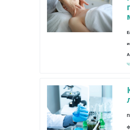
Е
и
А
Ч
П
ф