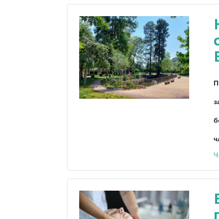
П
з
б
ч
Ч