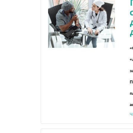
«
«
з
П
п
а
Ч