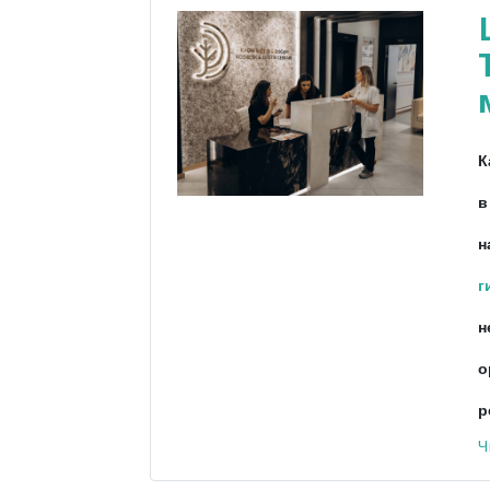
К
в
н
г
н
о
р
Ч