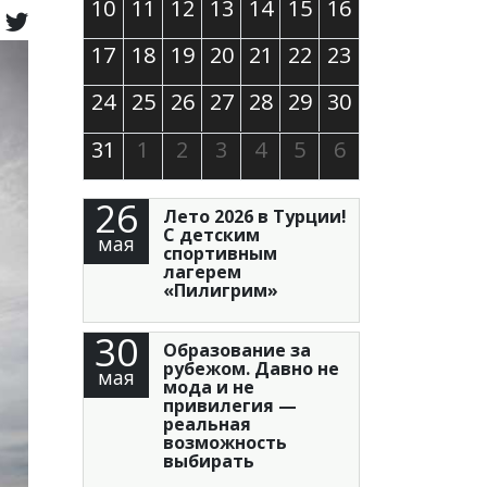
10
11
12
13
14
15
16
17
18
19
20
21
22
23
24
25
26
27
28
29
30
31
1
2
3
4
5
6
26
Лето 2026 в Турции!
С детским
мая
спортивным
лагерем
«Пилигрим»
30
Образование за
рубежом. Давно не
мая
мода и не
привилегия —
реальная
возможность
выбирать