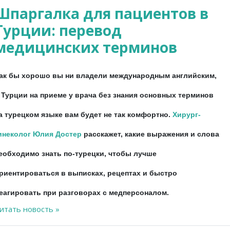
Шпаргалка для пациентов в
Турции: перевод
медицинских терминов
ак бы хорошо вы ни владели международным английским,
 Турции на приеме у врача без знания основных терминов
а турецком языке вам будет не так комфортно.
Хирург-
инеколог Юлия Достер
расскажет, какие выражения и слова
еобходимо знать по-турецки, чтобы лучше
риентироваться
в
выписках
,
рецептах
и
быстро
еагировать при разговорах
с медперсоналом.
итать новость »