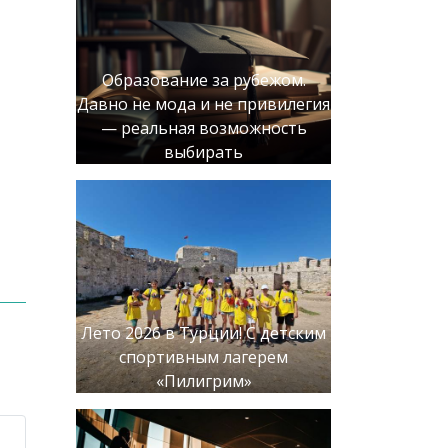
Образование за рубежом.
Давно не мода и не привилегия
— реальная возможность
выбирать
Лето 2026 в Турции! С детским
спортивным лагерем
«Пилигрим»