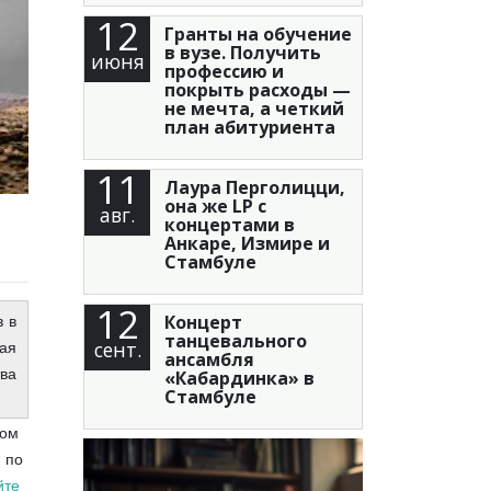
12
Гранты на обучение
в вузе. Получить
июня
профессию и
покрыть расходы —
не мечта, а четкий
план абитуриента
11
Лаура Перголицци,
она же LP с
авг.
концертами в
Анкаре, Измире и
Стамбуле
12
Концерт
в в
танцевального
сент.
ная
ансамбля
тва
«Кабардинка» в
Стамбуле
ном
и по
йте