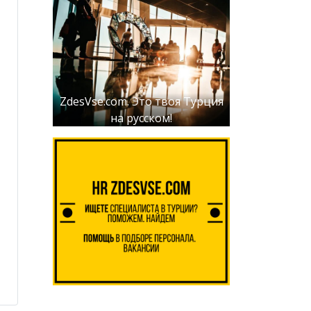
ZdesVse.com. Это твоя Турция
на русском!