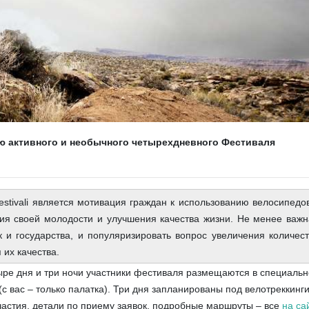
ю активного и необычного четырехдневного Фестиваля
estivali является мотивация граждан к использованию велосипедо
ия своей молодости и улучшения качества жизни. Не менее важ
к и государства, и популяризировать вопрос увеличения количес
 их качества.
ре дня и три ночи участники фестиваля размещаются в специаль
(с вас – только палатка). Три дня запланированы под велотреккинг
астия, детали по приему заявок, подробные маршруты – все
на са