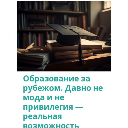
Образование за
рубежом. Давно не
мода и не
привилегия —
реальная
возможность