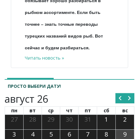
обязывает хорошо разбираться в
рыбном ассортименте. Если быть
точнее – знать точные переводы
турецких названий видов рыб. Вот
сейчас и будем разбираться.
Читать новость »
ПРОСТО ВЫБЕРИ ДАТУ!
август 26
пн
вт
ср
чт
пт
сб
вс
27
28
29
30
31
1
2
3
4
5
6
7
8
9