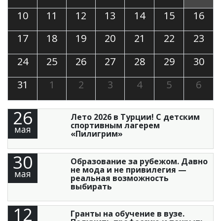
10
11
12
13
14
15
16
17
18
19
20
21
22
23
24
25
26
27
28
29
30
31
1
2
3
4
5
6
26
Лето 2026 в Турции! С детским
спортивным лагерем
мая
«Пилигрим»
30
Образование за рубежом. Давно
не мода и не привилегия —
мая
реальная возможность
выбирать
12
Гранты на обучение в вузе.