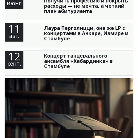
Получить профессию и покрыть
июня
расходы — не мечта, а четкий
план абитуриента
11
Лаура Перголицци, она же LP с
концертами в Анкаре, Измире и
авг.
Стамбуле
12
Концерт танцевального
ансамбля «Кабардинка» в
сент.
Стамбуле