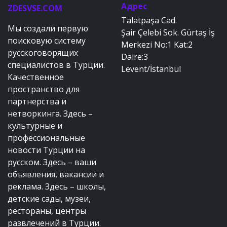
Адрес
ZDESVSE.COM
Talatpaşa Cad.
Мы создали первую
Şair Çelebi Sok. Gürtaş İş
поисковую систему
Merkezi No:1 Kat:2
русскоговорящих
Daire:3
специалистов в Турции.
Levent/İstanbul
Качественное
пространство для
партнерства и
нетворкинга. Здесь –
культурные и
профессиональные
новости Турции на
русском. Здесь – ваши
объявления, вакансии и
реклама. Здесь – школы,
детские сады, музеи,
рестораны, центры
развлечений в Турции.