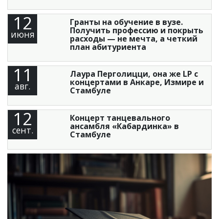
12
Гранты на обучение в вузе.
Получить профессию и покрыть
июня
расходы — не мечта, а четкий
план абитуриента
11
Лаура Перголицци, она же LP с
концертами в Анкаре, Измире и
авг.
Стамбуле
12
Концерт танцевального
ансамбля «Кабардинка» в
сент.
Стамбуле