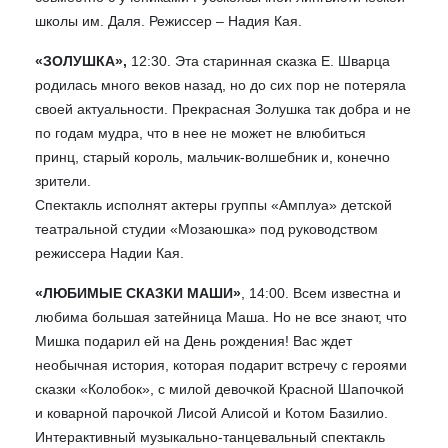
школы им. Даля. Режиссер – Надия Кая.
«ЗОЛУШКА»,
12:30. Эта старинная сказка Е. Шварца
родилась много веков назад, но до сих пор не потеряла
своей актуальности. Прекрасная Золушка так добра и не
по годам мудра, что в нее не может не влюбиться
принц, старый король, мальчик-волшебник и, конечно
зрители.
Спектакль исполнят актеры группы «Амплуа» детской
театральной студии «Мозаюшка» под руководством
режиссера Надии Кая.
«ЛЮБИМЫЕ СКАЗКИ МАШИ»
, 14:00. Всем известна и
любима большая затейница Маша. Но не все знают, что
Мишка подарил ей на День рождения! Вас ждет
необычная история, которая подарит встречу с героями
сказки «Колобок», с милой девочкой Красной Шапочкой
и коварной парочкой Лисой Алисой и Котом Базилио.
Интерактивный музыкально-танцевальный спектакль