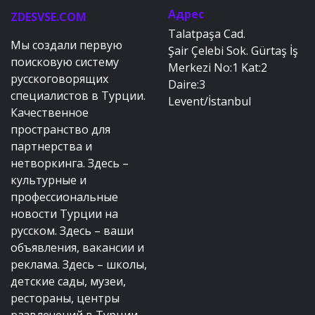
Адрес
ZDESVSE.COM
Talatpaşa Cad.
Мы создали первую
Şair Çelebi Sok. Gürtaş İş
поисковую систему
Merkezi No:1 Kat:2
русскоговорящих
Daire:3
специалистов в Турции.
Levent/İstanbul
Качественное
пространство для
партнерства и
нетворкинга. Здесь –
культурные и
профессиональные
новости Турции на
русском. Здесь – ваши
объявления, вакансии и
реклама. Здесь – школы,
детские сады, музеи,
рестораны, центры
развлечений в Турции.