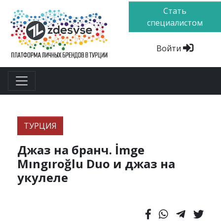
Стать
специалистом
Войти
ТУРЦИЯ
Джаз на бранч. İmge
Mıngıroğlu Duo и джаз на
укулеле