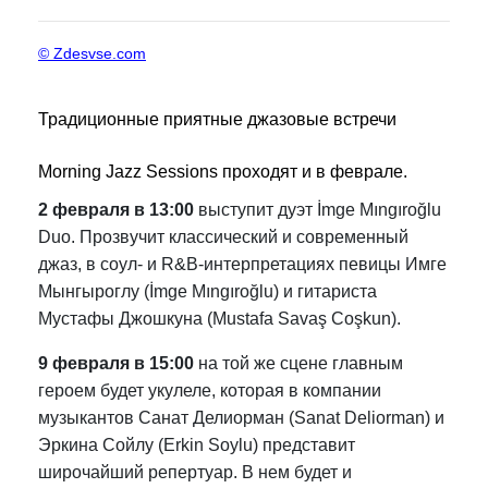
© Zdesvse.com
Традиционные приятные джазовые встречи
Morning Jazz Sessions проходят и в феврале.
2 февраля в 13:00
выступит дуэт İmge Mıngıroğlu
Duo. Прозвучит классический и современный
джаз, в соул- и R&B-интерпретациях певицы Имге
Мынгыроглу (İmge Mıngıroğlu) и гитариста
Мустафы Джошкуна (Mustafa Savaş Coşkun).
9 февраля в 15:00
на той же сцене главным
героем будет укулеле, которая в компании
музыкантов Санат Делиорман (Sanat Deliorman) и
Эркина Сойлу (Erkin Soylu) представит
широчайший репертуар. В нем будет и