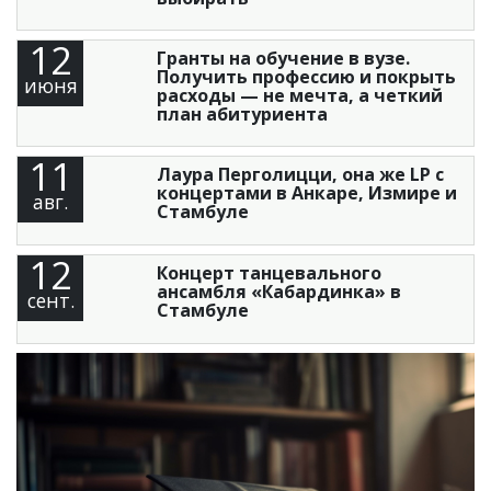
12
Гранты на обучение в вузе.
Получить профессию и покрыть
июня
расходы — не мечта, а четкий
план абитуриента
11
Лаура Перголицци, она же LP с
концертами в Анкаре, Измире и
авг.
Стамбуле
12
Концерт танцевального
ансамбля «Кабардинка» в
сент.
Стамбуле