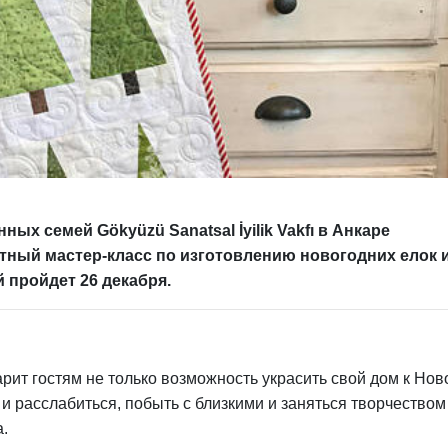
х семей Gökyüzü Sanatsal İyilik Vakfı в Анкаре
тный мастер-класс по изготовлению новогодних елок 
й пройдет 26 декабря.
арит гостям не только возможность украсить свой дом к Но
о и расслабиться, побыть с близкими и заняться творчеством
.