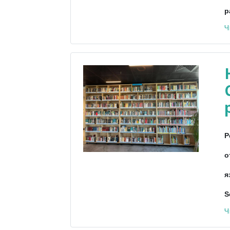
р
Ч
Р
о
я
S
Ч