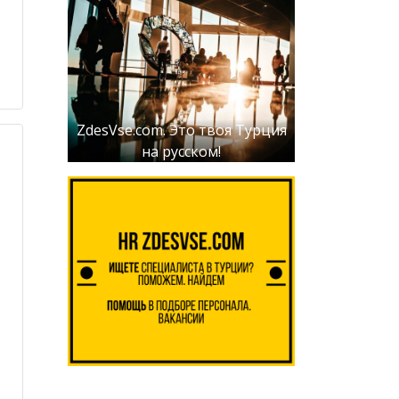
ZdesVse.com. Это твоя Турция
на русском!