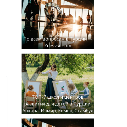
По всем вопросам в Турции —
Zdesvse.com
ТОП-7 школ и центров
развития для детей в Турции.
Анкара, Измир, Кемер, Стамбул