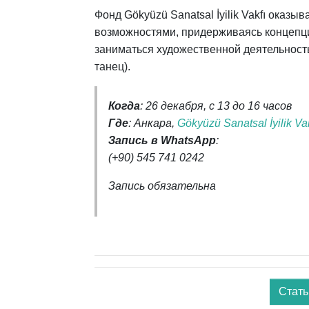
Фонд Gökyüzü Sanatsal İyilik Vakfı
оказыва
возможностями, придерживаясь концепци
заниматься художественной деятельность
танец).
Когда
: 26 декабря, с 13 до 16 часов
Где
: Анкара,
Gökyüzü Sanatsal İyilik Vak
Запись в WhatsApp
:
(+90) 545 741 0242
Запись обязательна
Стать