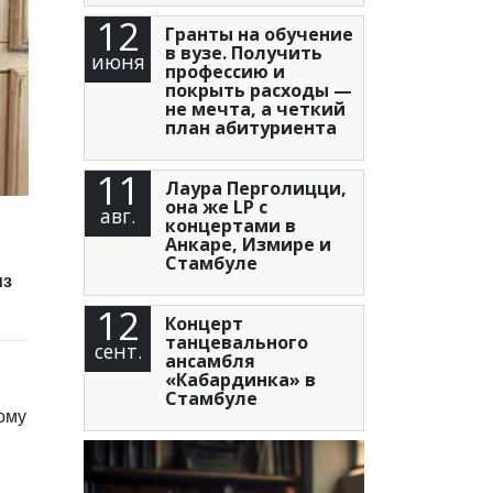
12
Гранты на обучение
в вузе. Получить
июня
профессию и
покрыть расходы —
не мечта, а четкий
план абитуриента
11
Лаура Перголицци,
она же LP с
авг.
концертами в
Анкаре, Измире и
Стамбуле
из
12
Концерт
танцевального
сент.
ансамбля
«Кабардинка» в
Стамбуле
вому