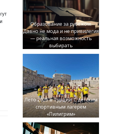
гут
и
Образование за рубежом.
Давно не мода и не привилегия
— реальная возможность
выбирать
Лето 2026 в Турции! С детским
спортивным лагерем
«Пилигрим»