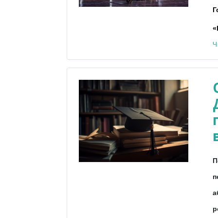
Г
«
Ч
П
п
а
р