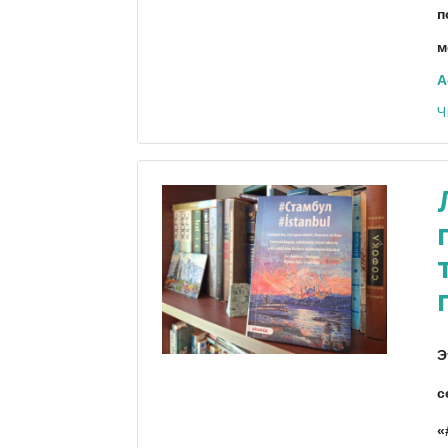
п
м
A
Ч
Э
с
«