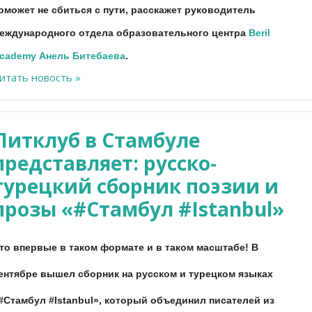
оможет не сбиться с пути, расскажет руководитель
еждународного отдела образовательного центра
Beril
cademy
Анель Битебаева
.
итать новость »
Литклуб в Стамбуле
представляет: русско-
турецкий сборник поэзии и
прозы «#Стамбул #Istanbul»
то впервые в таком формате и в таком масштабе! В
ентябре вышел сборник на русском и турецком языках
#Стамбул #Istanbul», который объединил писателей из