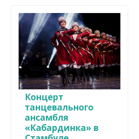
Концерт
танцевального
ансамбля
«Кабардинка» в
Стамбуле