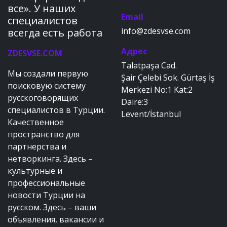
все». У наших
Email
специалистов
info@zdesvse.com
всегда есть работа
Адрес
ZDESVSE.COM
Talatpaşa Cad.
Мы создали первую
Şair Çelebi Sok. Gürtaş İş
поисковую систему
Merkezi No:1 Kat:2
русскоговорящих
Daire:3
специалистов в Турции.
Levent/İstanbul
Качественное
пространство для
партнерства и
нетворкинга. Здесь –
культурные и
профессиональные
новости Турции на
русском. Здесь – ваши
объявления, вакансии и