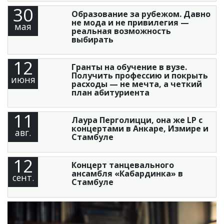
30
Образование за рубежом. Давно
не мода и не привилегия —
мая
реальная возможность
выбирать
12
Гранты на обучение в вузе.
Получить профессию и покрыть
июня
расходы — не мечта, а четкий
план абитуриента
11
Лаура Перголицци, она же LP с
концертами в Анкаре, Измире и
авг.
Стамбуле
12
Концерт танцевального
ансамбля «Кабардинка» в
сент.
Стамбуле