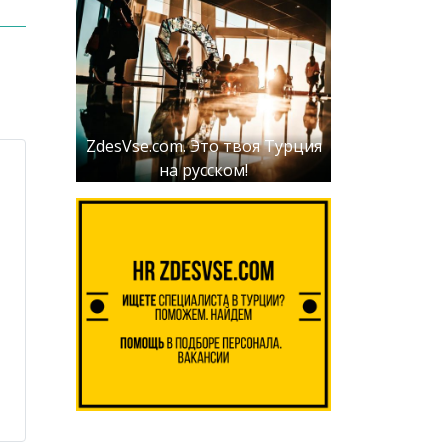
ZdesVse.com. Это твоя Турция
на русском!