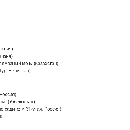
оссия)
гизия)
 Алмазный меч» (Казахстан)
Туркменистан)
 Россия)
ль» (Узбекистан)
е садится» (Якутия, Россия)
)