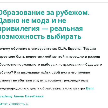
Образование за рубежом.
Давно не мода и не
привилегия — реальная
возможность выбирать
очему обучение в университетах США, Европы, Турции
ерестало быть недостижимой мечтой и перешло в разряд
бсолютно нормального выбора и
«
страхования
»
будущего
ебенка? Как школьнику найти свой вуз и что именно
оможет не сбиться с пути, расскажет руководитель
еждународного отдела образовательного центра
Beril
cademy
Анель Битебаева
.
итать новость »