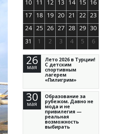
10
11
12
13
14
15
16
17
18
19
20
21
22
23
24
25
26
27
28
29
30
31
1
2
3
4
5
6
26
Лето 2026 в Турции!
С детским
мая
спортивным
лагерем
«Пилигрим»
30
Образование за
рубежом. Давно не
мая
мода и не
привилегия —
реальная
возможность
выбирать