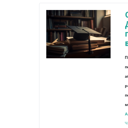
П
п
а
р
п
м
A
Ч