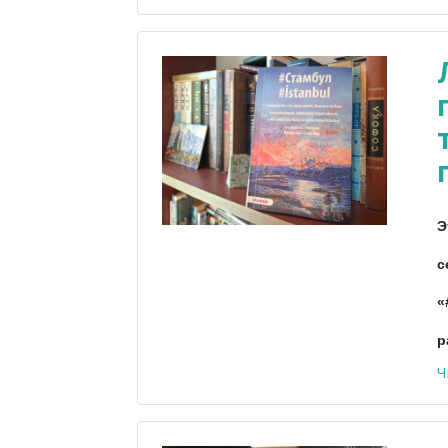
Э
с
«
р
Ч