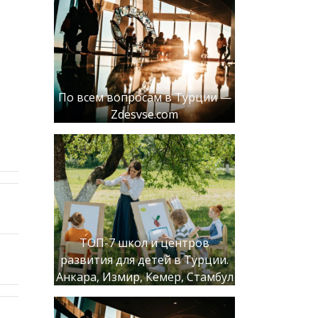
По всем вопросам в Турции —
Zdesvse.com
ТОП-7 школ и центров
развития для детей в Турции.
Анкара, Измир, Кемер, Стамбул