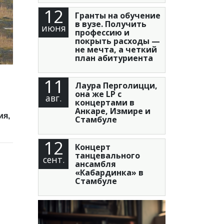
12
Гранты на обучение
в вузе. Получить
июня
профессию и
покрыть расходы —
не мечта, а четкий
план абитуриента
11
Лаура Перголицци,
она же LP с
авг.
концертами в
Анкаре, Измире и
ия,
Стамбуле
12
Концерт
танцевального
сент.
ансамбля
«Кабардинка» в
Стамбуле