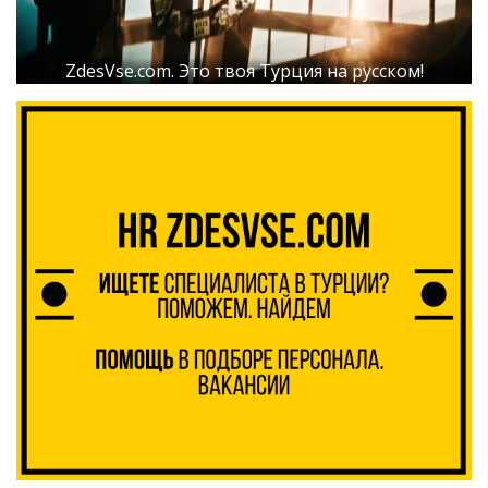
ZdesVse.com. Это твоя Турция на русском!