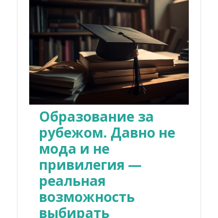
Образование за
рубежом. Давно не
мода и не
привилегия —
реальная
возможность
выбирать