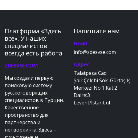
Платформа «Здесь
Напишите нам
все». У наших
Email
специалистов
info@zdesvse.com
всегда есть работа
Адрес
ZDESVSE.COM
Talatpaşa Cad.
Мы создали первую
Şair Çelebi Sok. Gürtaş İş
поисковую систему
Merkezi No:1 Kat:2
русскоговорящих
Daire:3
специалистов в Турции.
Levent/İstanbul
Качественное
пространство для
партнерства и
нетворкинга. Здесь –
культурные и