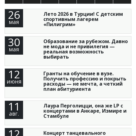
26
Лето 2026 в Турции! С детским
спортивным лагерем
мая
«Пилигрим»
30
Образование за рубежом. Давно
не мода и не привилегия —
мая
реальная возможность
выбирать
12
Гранты на обучение в вузе.
Получить профессию и покрыть
июня
расходы — не мечта, а четкий
план абитуриента
11
Лаура Перголицци, она же LP с
концертами в Анкаре, Измире и
авг.
Стамбуле
12
Концерт танцевального