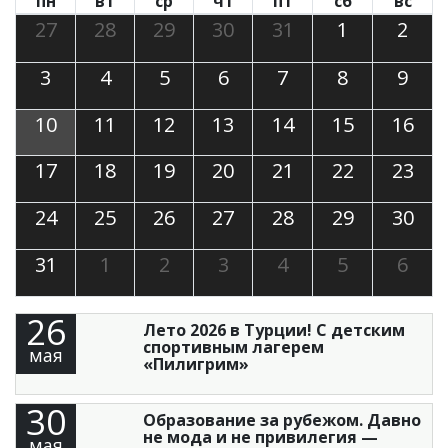
пн
вт
ср
чт
пт
сб
вс
27
28
29
30
31
1
2
3
4
5
6
7
8
9
10
11
12
13
14
15
16
17
18
19
20
21
22
23
24
25
26
27
28
29
30
31
1
2
3
4
5
6
26
Лето 2026 в Турции! С детским
спортивным лагерем
мая
«Пилигрим»
30
Образование за рубежом. Давно
не мода и не привилегия —
мая