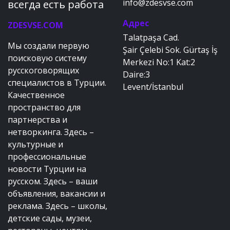
info@zdesvse.com
всегда есть работа
Адрес
ZDESVSE.COM
Talatpaşa Cad.
Мы создали первую
Şair Çelebi Sok. Gürtaş İş
поисковую систему
Merkezi No:1 Kat:2
русскоговорящих
Daire:3
специалистов в Турции.
Levent/İstanbul
Качественное
пространство для
партнерства и
нетворкинга. Здесь –
культурные и
профессиональные
новости Турции на
русском. Здесь – ваши
объявления, вакансии и
реклама. Здесь – школы,
детские сады, музеи,