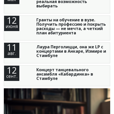
реальная возможность
выбирать
12
Гранты на обучение в вузе.
Получить профессию и покрыть
июня
расходы — не мечта, а четкий
план абитуриента
11
Лаура Перголицци, она же LP с
концертами в Анкаре, Измире и
авг.
Стамбуле
12
Концерт танцевального
ансамбля «Кабардинка» в
сент.
Стамбуле