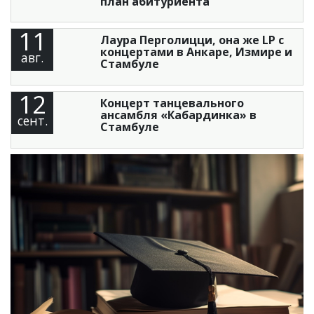
план абитуриента
11
Лаура Перголицци, она же LP с
концертами в Анкаре, Измире и
авг.
Стамбуле
12
Концерт танцевального
ансамбля «Кабардинка» в
сент.
Стамбуле