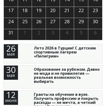
17
18
19
20
21
22
23
24
25
26
27
28
29
30
31
1
2
3
4
5
6
26
Лето 2026 в Турции! С детским
спортивным лагерем
мая
«Пилигрим»
30
Образование за рубежом. Давно
не мода и не привилегия —
мая
реальная возможность
выбирать
12
Гранты на обучение в вузе.
Получить профессию и покрыть
июня
расходы — не мечта, а четкий