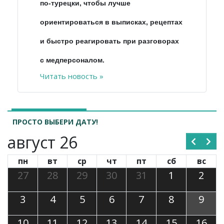
по-турецки, чтобы лучше
ориентироваться
в
выписках
,
рецептах
и
быстро реагировать при разговорах
с медперсоналом.
Читать новость »
ПРОСТО ВЫБЕРИ ДАТУ!
август 26
пн
вт
ср
чт
пт
сб
вс
27
28
29
30
31
1
2
3
4
5
6
7
8
9
10
11
12
13
14
15
16