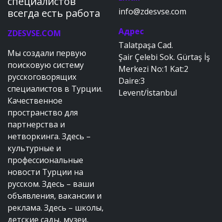
специалистов
info@zdesvse.com
всегда есть работа
Адрес
ZDESVSE.COM
Talatpaşa Cad.
Мы создали первую
Şair Çelebi Sok. Gürtaş İş
поисковую систему
Merkezi No:1 Kat:2
русскоговорящих
Daire:3
специалистов в Турции.
Levent/İstanbul
Качественное
пространство для
партнерства и
нетворкинга. Здесь –
культурные и
профессиональные
новости Турции на
русском. Здесь – ваши
объявления, вакансии и
реклама. Здесь – школы,
детские сады, музеи,