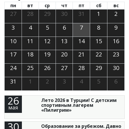
пн
вт
ср
чт
пт
сб
вс
27
28
29
30
31
1
2
3
4
5
6
7
8
9
10
11
12
13
14
15
16
17
18
19
20
21
22
23
24
25
26
27
28
29
30
31
1
2
3
4
5
6
26
Лето 2026 в Турции! С детским
спортивным лагерем
мая
«Пилигрим»
30
Образование за рубежом. Давно