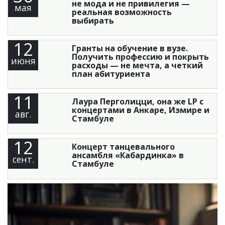
не мода и не привилегия —
мая
реальная возможность
выбирать
12
Гранты на обучение в вузе.
Получить профессию и покрыть
июня
расходы — не мечта, а четкий
план абитуриента
11
Лаура Перголицци, она же LP с
концертами в Анкаре, Измире и
авг.
Стамбуле
12
Концерт танцевального
ансамбля «Кабардинка» в
сент.
Стамбуле