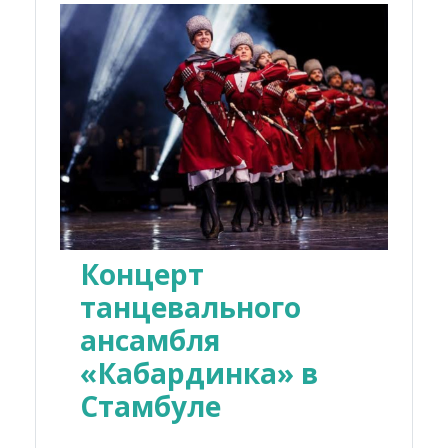
Концерт
танцевального
ансамбля
«Кабардинка» в
Стамбуле