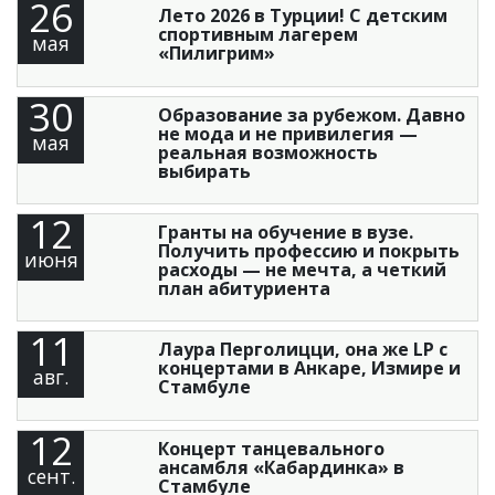
26
Лето 2026 в Турции! С детским
спортивным лагерем
мая
«Пилигрим»
30
Образование за рубежом. Давно
не мода и не привилегия —
мая
реальная возможность
выбирать
12
Гранты на обучение в вузе.
Получить профессию и покрыть
июня
расходы — не мечта, а четкий
план абитуриента
11
Лаура Перголицци, она же LP с
концертами в Анкаре, Измире и
авг.
Стамбуле
12
Концерт танцевального
ансамбля «Кабардинка» в
сент.
Стамбуле