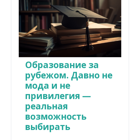
Образование за
рубежом. Давно не
мода и не
привилегия —
реальная
возможность
выбирать