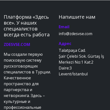
Платформа «Здесь
Напишите нам
все». У наших
Email
специалистов
info@zdesvse.com
всегда есть работа
Адрес
ZDESVSE.COM
Talatpaşa Cad.
Мы создали первую
Şair Çelebi Sok. Gürtaş İş
поисковую систему
Merkezi No:1 Kat:2
русскоговорящих
Daire:3
специалистов в Турции.
Levent/İstanbul
Качественное
пространство для
партнерства и
нетворкинга. Здесь –
культурные и
профессиональные