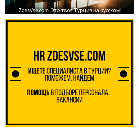
ZdesVse.com. Это твоя Турция на русском!