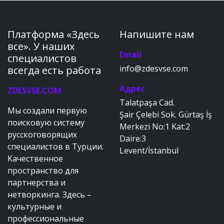
Платформа «Здесь
Напишите нам
все». У наших
Email
специалистов
info@zdesvse.com
всегда есть работа
Адрес
ZDESVSE.COM
Talatpaşa Cad.
Мы создали первую
Şair Çelebi Sok. Gürtaş İş
поисковую систему
Merkezi No:1 Kat:2
русскоговорящих
Daire:3
специалистов в Турции.
Levent/İstanbul
Качественное
пространство для
партнерства и
нетворкинга. Здесь –
культурные и
профессиональные