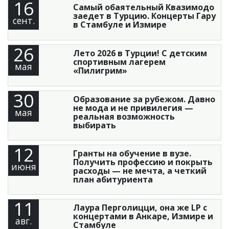
16
Самый обаятельный Квазимодо
заедет в Турцию. Концерты Гару
сент.
в Стамбуле и Измире
26
Лето 2026 в Турции! С детским
спортивным лагерем
мая
«Пилигрим»
30
Образование за рубежом. Давно
не мода и не привилегия —
мая
реальная возможность
выбирать
12
Гранты на обучение в вузе.
Получить профессию и покрыть
июня
расходы — не мечта, а четкий
план абитуриента
11
Лаура Перголицци, она же LP с
концертами в Анкаре, Измире и
авг.
Стамбуле