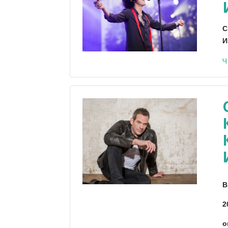
С
И
Ч
В
2
о