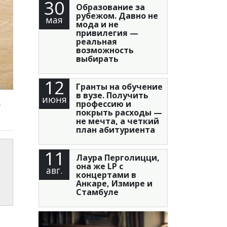
30
Образование за
рубежом. Давно не
мая
мода и не
привилегия —
реальная
возможность
выбирать
12
Гранты на обучение
в вузе. Получить
июня
профессию и
я
покрыть расходы —
не мечта, а четкий
план абитуриента
11
Лаура Перголицци,
она же LP с
авг.
концертами в
Анкаре, Измире и
Стамбуле