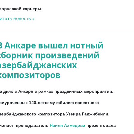
ворческой карьеры.
итать новость »
В Анкаре вышел нотный
сборник произведений
азербайджанских
композиторов
а днях в Анкаре в рамках праздничных мероприятий,
риуроченных 140-летнему юбилею известного
зербайджанского композитора Узеира Гаджибейли,
ианист, преподаватель
Наиля Ахмедова
презентовала