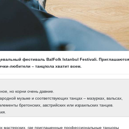
нцевальный фестиваль BalFolk Istanbul Festivali. Приглашаютс
ички-любители – танцпола хватит всем.
ное, но корни очень давние.
родной музыке и соответствующих танцах – мазурках, вальсах,
элементы бретонских, австрийских или израильских танцев.
ия.
ых мастерских, где приглашенные профессиональные танцоры