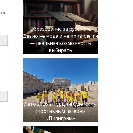
ьтат
Образование за рубежом.
Давно не мода и не привилегия
— реальная возможность
выбирать
Лето 2026 в Турции! С детским
спортивным лагерем
«Пилигрим»