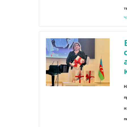
т
Ч
Н
п
а
п