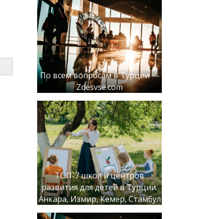
По всем вопросам в Турции —
Zdesvse.com
ТОП-7 школ и центров
развития для детей в Турции.
Анкара, Измир, Кемер, Стамбул