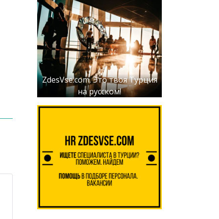
ZdesVse.com. Это твоя Турция
на русском!