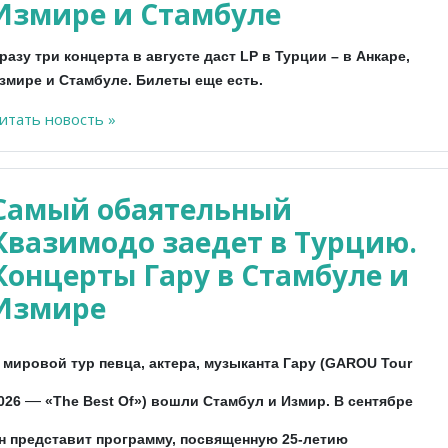
Измире и Стамбуле
разу три концерта в августе даст LP в Турции – в Анкаре,
змире и Стамбуле. Билеты еще есть.
итать новость »
Самый обаятельный
Квазимодо заедет в Турцию.
Концерты Гару в Стамбуле и
Измире
 мировой тур певца, актера, музыканта Гару (GAROU Tour
—
026
«The Best Of») вошли Стамбул и Измир. В сентябре
н представит программу, посвященную 25-летию