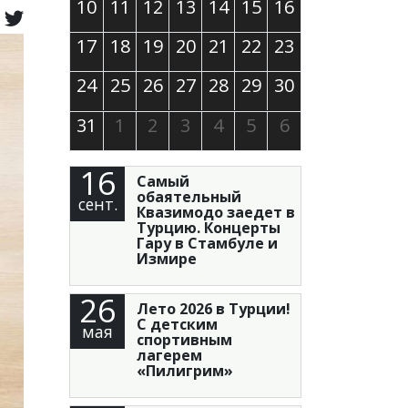
10
11
12
13
14
15
16
17
18
19
20
21
22
23
24
25
26
27
28
29
30
31
1
2
3
4
5
6
16
Самый
обаятельный
сент.
Квазимодо заедет в
Турцию. Концерты
Гару в Стамбуле и
Измире
26
Лето 2026 в Турции!
С детским
мая
спортивным
лагерем
«Пилигрим»