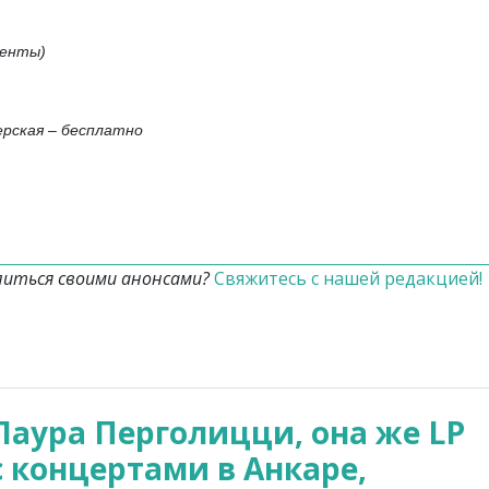
денты)
ерская – бесплатно
литься своими анонсами?
Свяжитесь с нашей редакцией!
Лаура Перголицци, она же LP
с концертами в Анкаре,