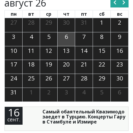
август 26
пн
вт
ср
чт
пт
сб
вс
27
28
29
30
31
1
2
3
4
5
6
7
8
9
10
11
12
13
14
15
16
17
18
19
20
21
22
23
24
25
26
27
28
29
30
31
1
2
3
4
5
6
16
Самый обаятельный Квазимодо
заедет в Турцию. Концерты Гару
сент.
в Стамбуле и Измире