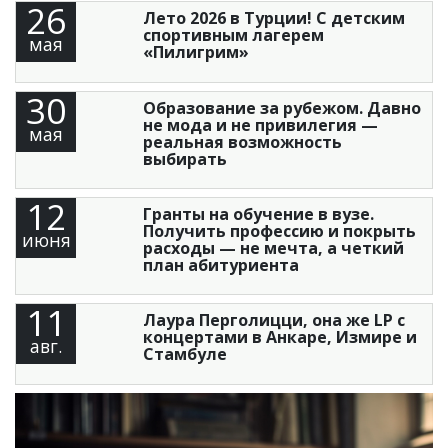
26
Лето 2026 в Турции! С детским
спортивным лагерем
мая
«Пилигрим»
30
Образование за рубежом. Давно
не мода и не привилегия —
мая
реальная возможность
выбирать
12
Гранты на обучение в вузе.
Получить профессию и покрыть
июня
расходы — не мечта, а четкий
план абитуриента
11
Лаура Перголицци, она же LP с
концертами в Анкаре, Измире и
авг.
Стамбуле