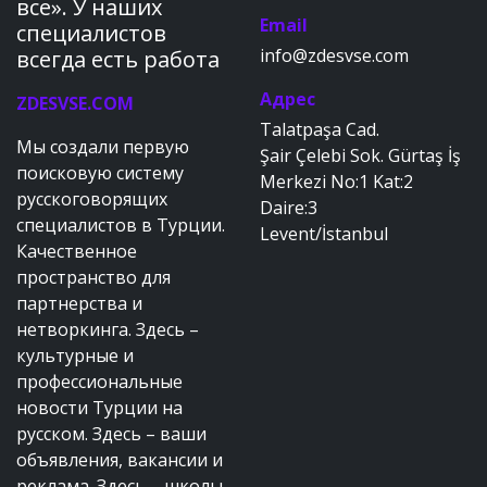
все». У наших
Email
специалистов
info@zdesvse.com
всегда есть работа
Адрес
ZDESVSE.COM
Talatpaşa Cad.
Мы создали первую
Şair Çelebi Sok. Gürtaş İş
поисковую систему
Merkezi No:1 Kat:2
русскоговорящих
Daire:3
специалистов в Турции.
Levent/İstanbul
Качественное
пространство для
партнерства и
нетворкинга. Здесь –
культурные и
профессиональные
новости Турции на
русском. Здесь – ваши
объявления, вакансии и
реклама. Здесь – школы,