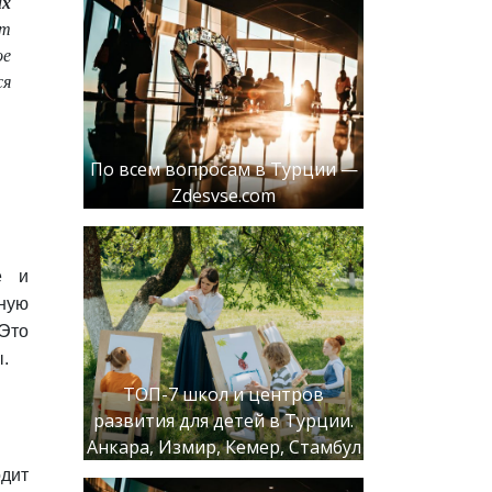
их
ет
ое
ся
По всем вопросам в Турции —
Zdesvse.com
е и
ную
Это
.
ТОП-7 школ и центров
развития для детей в Турции.
Анкара, Измир, Кемер, Стамбул
одит