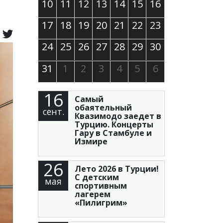
10
11
12
13
14
15
16
17
18
19
20
21
22
23
24
25
26
27
28
29
30
31
1
2
3
4
5
6
16
Самый
обаятельный
сент.
Квазимодо заедет в
Турцию. Концерты
Гару в Стамбуле и
Измире
26
Лето 2026 в Турции!
С детским
мая
спортивным
лагерем
«Пилигрим»