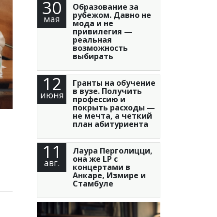
30
Образование за
рубежом. Давно не
мая
мода и не
привилегия —
реальная
возможность
выбирать
12
Гранты на обучение
в вузе. Получить
июня
профессию и
покрыть расходы —
не мечта, а четкий
план абитуриента
11
Лаура Перголицци,
она же LP с
авг.
концертами в
Анкаре, Измире и
Стамбуле