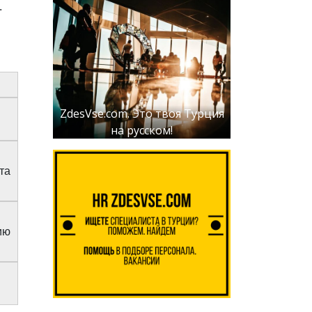
.
ZdesVse.com. Это твоя Турция
на русском!
та
ию