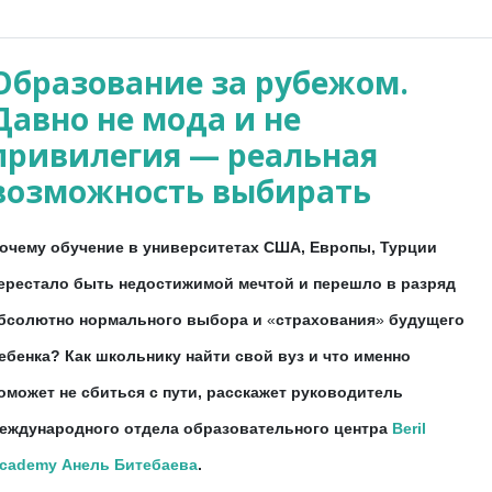
Образование за рубежом.
Давно не мода и не
привилегия — реальная
возможность выбирать
очему обучение в университетах США, Европы, Турции
ерестало быть недостижимой мечтой и перешло в разряд
бсолютно нормального выбора и
«
страхования
»
будущего
ебенка? Как школьнику найти свой вуз и что именно
оможет не сбиться с пути, расскажет руководитель
еждународного отдела образовательного центра
Beril
cademy
Анель Битебаева
.