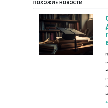
ПОХОЖИЕ НОВОСТИ
П
п
а
р
п
м
A