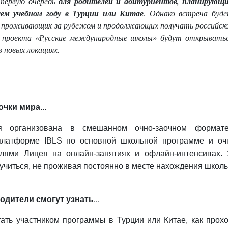
 первую очередь
для родителей и абитуриентов, планирующ
ем учебном году в Турции или Китае
. Однако встреча буд
в, проживающих за рубежом и продолжающих получать российск
х проекта «Русские международные школы» будут открывать
 новых локациях.
чки мира...
ея организована в смешанном очно-заочном формат
-платформе IBLS по основной школьной программе и оч
елями Лицея на онлайн-занятиях и офлайн-интенсивах. 
учиться, не проживая постоянно в месте нахождения школы
родители смогут узнать
...
стать участником программы в Турции или Китае, как прох