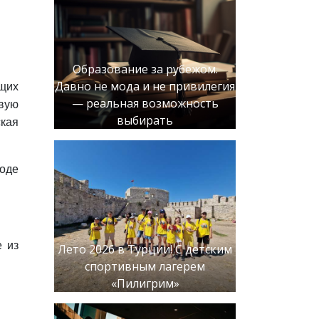
Образование за рубежом.
Давно не мода и не привилегия
щих
— реальная возможность
вую
выбирать
кая
роде
е из
Лето 2026 в Турции! С детским
спортивным лагерем
«Пилигрим»