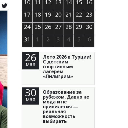
10
11
12
13
14
15
16
17
18
19
20
21
22
23
24
25
26
27
28
29
30
31
1
2
3
4
5
6
26
Лето 2026 в Турции!
С детским
мая
спортивным
лагерем
«Пилигрим»
30
Образование за
рубежом. Давно не
мая
мода и не
привилегия —
реальная
возможность
выбирать