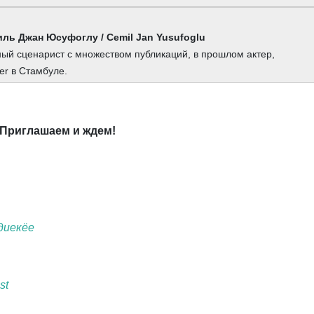
иль Джан Юсуфоглу / Cemil Jan Yusufoglu
ный сценарист с множеством публикаций, в прошлом актер,
er в Стамбуле.
Приглашаем и ждем!
диекёе
st