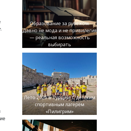
и
Образование за рубежом.
.
Давно не мода и не привилегия
— реальная возможность
выбирать
Лето 2026 в Турции! С детским
спортивным лагерем
«Пилигрим»
я
ние