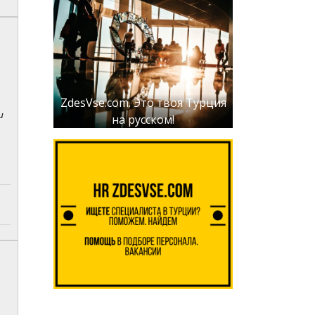
ZdesVse.com. Это твоя Турция
и
на русском!