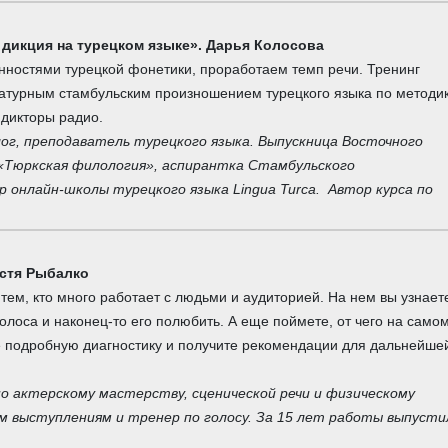
 дикция на турецком языке». Дарья Колосова
нностями турецкой фонетики, проработаем темп речи. Тренинг
ратурным стамбульским произношением турецкого языка по методик
 дикторы радио.
лог, преподаватель турецкого языка. Выпускница Восточного
«Тюркская филология», аспирантка Стамбульского
 онлайн-школы турецкого языка Lingua Turca. Автор курса по
астя Рыбалко
тем, кто много работает с людьми и аудиторией. На нем вы узнает
голоса и наконец-то его полюбить. А еще поймете, от чего на само
те подробную диагностику и получите рекомендации для дальнейше
по актерскому мастерству, сценической речи и физическому
м выступлениям и тренер по голосу. За 15 лет работы выпусти