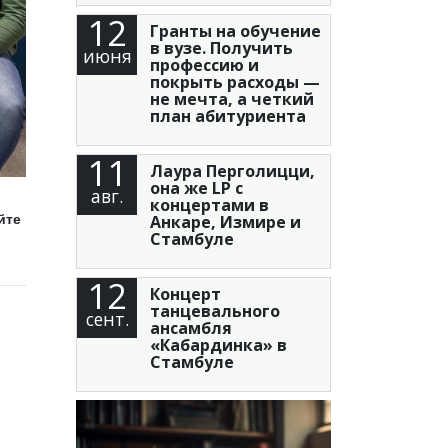
12
Гранты на обучение
в вузе. Получить
июня
профессию и
покрыть расходы —
не мечта, а четкий
план абитуриента
11
Лаура Перголицци,
она же LP с
авг.
концертами в
Анкаре, Измире и
йте
Стамбуле
12
Концерт
танцевального
сент.
ансамбля
«Кабардинка» в
Стамбуле