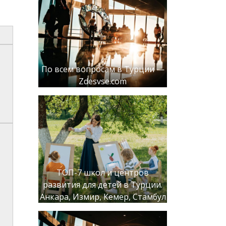
По всем вопросам в Турции —
Zdesvse.com
ТОП-7 школ и центров
развития для детей в Турции.
Анкара, Измир, Кемер, Стамбул