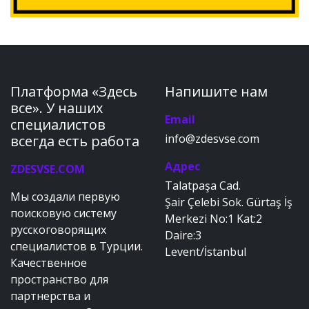
Платформа «Здесь
Напишите нам
все». У наших
Email
специалистов
info@zdesvse.com
всегда есть работа
Адрес
ZDESVSE.COM
Talatpaşa Cad.
Мы создали первую
Şair Çelebi Sok. Gürtaş İş
поисковую систему
Merkezi No:1 Kat:2
русскоговорящих
Daire:3
специалистов в Турции.
Levent/İstanbul
Качественное
пространство для
партнерства и