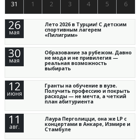
31
1
2
3
4
5
6
26
Лето 2026 в Турции! С детским
спортивным лагерем
мая
«Пилигрим»
30
Образование за рубежом. Давно
не мода и не привилегия —
мая
реальная возможность
выбирать
12
Гранты на обучение в вузе.
Получить профессию и покрыть
июня
расходы — не мечта, а четкий
план абитуриента
11
Лаура Перголицци, она же LP с
концертами в Анкаре, Измире и
авг.
Стамбуле