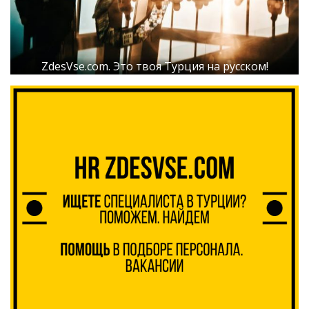
ZdesVse.com. Это твоя Турция на русском!