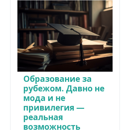
Образование за
рубежом. Давно не
мода и не
привилегия —
реальная
возможность