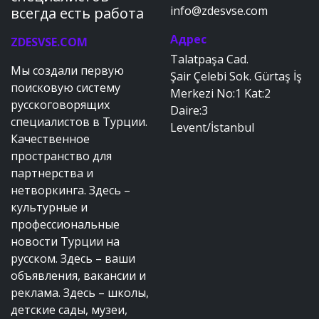
info@zdesvse.com
всегда есть работа
Адрес
ZDESVSE.COM
Talatpaşa Cad.
Мы создали первую
Şair Çelebi Sok. Gürtaş İş
поисковую систему
Merkezi No:1 Kat:2
русскоговорящих
Daire:3
специалистов в Турции.
Levent/İstanbul
Качественное
пространство для
партнерства и
нетворкинга. Здесь –
культурные и
профессиональные
новости Турции на
русском. Здесь – ваши
объявления, вакансии и
реклама. Здесь – школы,
детские сады, музеи,