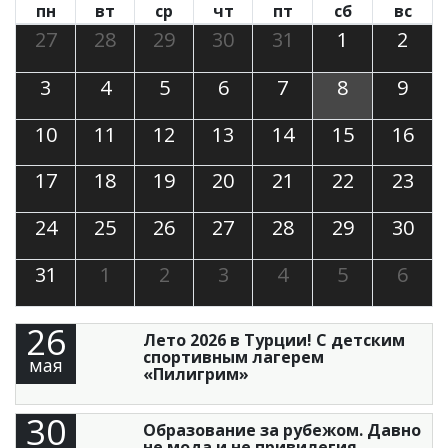
пн
вт
ср
чт
пт
сб
вс
27
28
29
30
31
1
2
3
4
5
6
7
8
9
10
11
12
13
14
15
16
17
18
19
20
21
22
23
24
25
26
27
28
29
30
31
1
2
3
4
5
6
26
Лето 2026 в Турции! С детским
спортивным лагерем
мая
«Пилигрим»
30
Образование за рубежом. Давно
не мода и не привилегия —