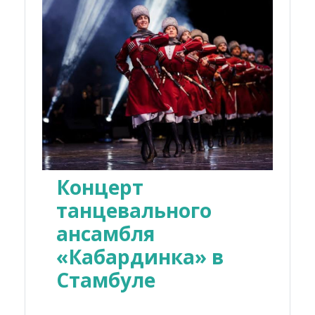
Концерт
танцевального
ансамбля
«Кабардинка» в
Стамбуле