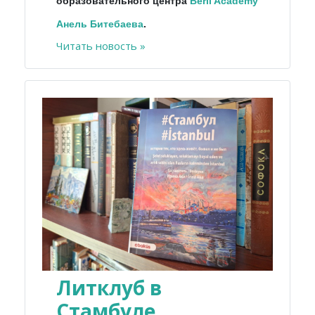
образовательного центра
Beril Academy
Анель Битебаева
.
Читать новость »
Литклуб в
Стамбуле