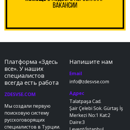
Платформа «Здесь
Напишите нам
все». У наших
Email
специалистов
info@zdesvse.com
всегда есть работа
Адрес
ZDESVSE.COM
Talatpaşa Cad.
Мы создали первую
Şair Çelebi Sok. Gürtaş İş
поисковую систему
Merkezi No:1 Kat:2
русскоговорящих
Daire:3
специалистов в Турции.
Levent/İstanbul