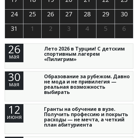
24
25
26
27
28
29
30
31
1
2
3
4
5
6
26
Лето 2026 в Турции! С детским
спортивным лагерем
мая
«Пилигрим»
30
Образование за рубежом. Давно
не мода и не привилегия —
мая
реальная возможность
выбирать
12
Гранты на обучение в вузе.
Получить профессию и покрыть
июня
расходы — не мечта, а четкий
план абитуриента