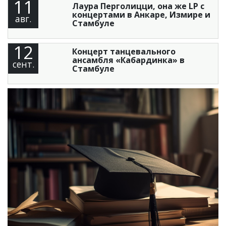
11
Лаура Перголицци, она же LP с
концертами в Анкаре, Измире и
авг.
Стамбуле
12
Концерт танцевального
ансамбля «Кабардинка» в
сент.
Стамбуле