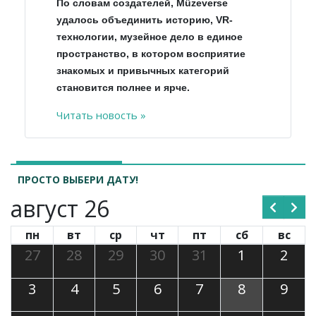
По словам создателей, Müzeverse
удалось объединить историю, VR-
технологии, музейное дело в единое
пространство, в котором восприятие
знакомых и привычных категорий
становится полнее и ярче.
Читать новость »
ПРОСТО ВЫБЕРИ ДАТУ!
август 26
пн
вт
ср
чт
пт
сб
вс
27
28
29
30
31
1
2
3
4
5
6
7
8
9