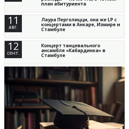
план абитуриента
11
Лаура Перголицци, она же LP с
концертами в Анкаре, Измире и
авг.
Стамбуле
12
Концерт танцевального
ансамбля «Кабардинка» в
сент.
Стамбуле