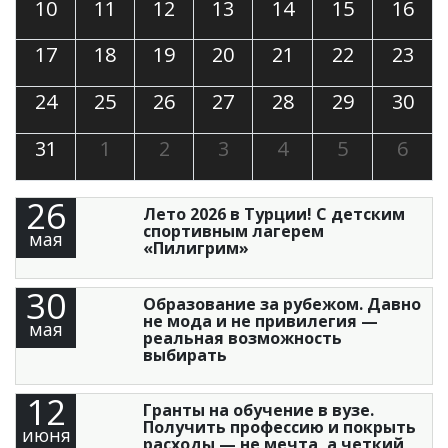
10
11
12
13
14
15
16
17
18
19
20
21
22
23
24
25
26
27
28
29
30
31
1
2
3
4
5
6
26
Лето 2026 в Турции! С детским
спортивным лагерем
мая
«Пилигрим»
30
Образование за рубежом. Давно
не мода и не привилегия —
мая
реальная возможность
выбирать
12
Гранты на обучение в вузе.
Получить профессию и покрыть
июня
расходы — не мечта, а четкий