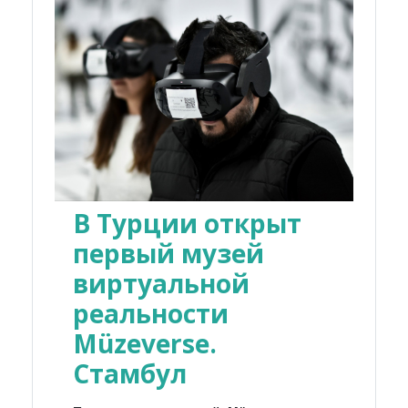
В Турции открыт
первый музей
виртуальной
реальности
Müzeverse.
Стамбул