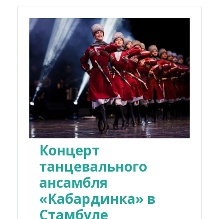
Концерт
танцевального
ансамбля
«Кабардинка» в
Стамбуле