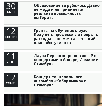
30
Образование за рубежом. Давно
не мода и не привилегия —
мая
реальная возможность
выбирать
12
Гранты на обучение в вузе.
Получить профессию и покрыть
июня
расходы — не мечта, а четкий
план абитуриента
11
Лаура Перголицци, она же LP с
концертами в Анкаре, Измире и
авг.
Стамбуле
12
Концерт танцевального
ансамбля «Кабардинка» в
сент.
Стамбуле