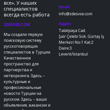
все». У наших
Email
специалистов
info@zdesvse.com
всегда есть работа
Адрес
ZDESVSE.COM
Talatpaşa Cad.
Мы создали первую
Şair Çelebi Sok. Gürtaş İş
поисковую систему
Merkezi No:1 Kat:2
русскоговорящих
Daire:3
специалистов в Турции.
Levent/İstanbul
Качественное
пространство для
партнерства и
нетворкинга. Здесь –
культурные и
профессиональные
новости Турции на
русском. Здесь – ваши
объявления, вакансии и