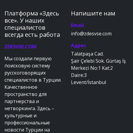
Платформа «Здесь
Напишите нам
все». У наших
Email
специалистов
info@zdesvse.com
всегда есть работа
Адрес
ZDESVSE.COM
Talatpaşa Cad.
Мы создали первую
Şair Çelebi Sok. Gürtaş İş
поисковую систему
Merkezi No:1 Kat:2
русскоговорящих
Daire:3
специалистов в Турции.
Levent/İstanbul
Качественное
пространство для
партнерства и
нетворкинга. Здесь –
культурные и
профессиональные
новости Турции на