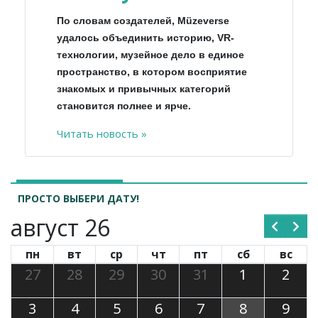
По словам создателей, Müzeverse
удалось объединить историю, VR-
технологии, музейное дело в единое
пространство, в котором восприятие
знакомых и привычных категорий
становится полнее и ярче.
Читать новость »
ПРОСТО ВЫБЕРИ ДАТУ!
август 26
пн
вт
ср
чт
пт
сб
вс
27
28
29
30
31
1
2
3
4
5
6
7
8
9