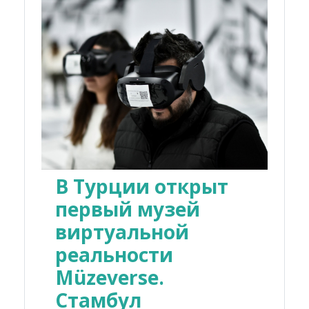
В Турции открыт
первый музей
виртуальной
реальности
Müzeverse.
Стамбул