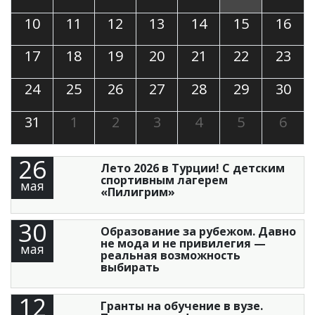
10
11
12
13
14
15
16
17
18
19
20
21
22
23
24
25
26
27
28
29
30
31
1
2
3
4
5
6
26
Лето 2026 в Турции! С детским
спортивным лагерем
мая
«Пилигрим»
30
Образование за рубежом. Давно
не мода и не привилегия —
мая
реальная возможность
выбирать
12
Гранты на обучение в вузе.