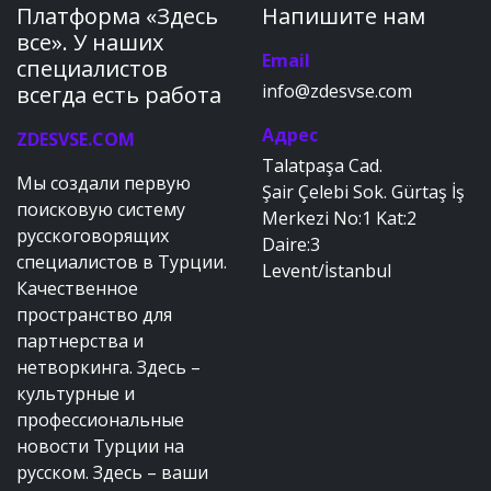
Платформа «Здесь
Напишите нам
все». У наших
Email
специалистов
info@zdesvse.com
всегда есть работа
Адрес
ZDESVSE.COM
Talatpaşa Cad.
Мы создали первую
Şair Çelebi Sok. Gürtaş İş
поисковую систему
Merkezi No:1 Kat:2
русскоговорящих
Daire:3
специалистов в Турции.
Levent/İstanbul
Качественное
пространство для
партнерства и
нетворкинга. Здесь –
культурные и
профессиональные
новости Турции на
русском. Здесь – ваши