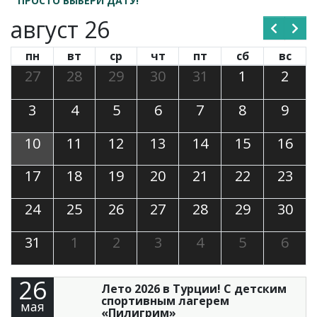
ПРОСТО ВЫБЕРИ ДАТУ!
август 26
пн
вт
ср
чт
пт
сб
вс
27
28
29
30
31
1
2
3
4
5
6
7
8
9
10
11
12
13
14
15
16
17
18
19
20
21
22
23
24
25
26
27
28
29
30
31
1
2
3
4
5
6
26
Лето 2026 в Турции! С детским
спортивным лагерем
мая
«Пилигрим»