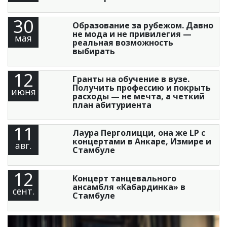
30
Образование за рубежом. Давно
не мода и не привилегия —
мая
реальная возможность
выбирать
12
Гранты на обучение в вузе.
Получить профессию и покрыть
июня
расходы — не мечта, а четкий
план абитуриента
11
Лаура Перголицци, она же LP с
концертами в Анкаре, Измире и
авг.
Стамбуле
12
Концерт танцевального
ансамбля «Кабардинка» в
сент.
Стамбуле