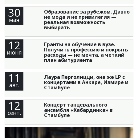
30
Образование за рубежом. Давно
не мода и не привилегия —
мая
реальная возможность
выбирать
12
Гранты на обучение в вузе.
Получить профессию и покрыть
июня
расходы — не мечта, а четкий
план абитуриента
11
Лаура Перголицци, она же LP с
концертами в Анкаре, Измире и
авг.
Стамбуле
12
Концерт танцевального
ансамбля «Кабардинка» в
сент.
Стамбуле