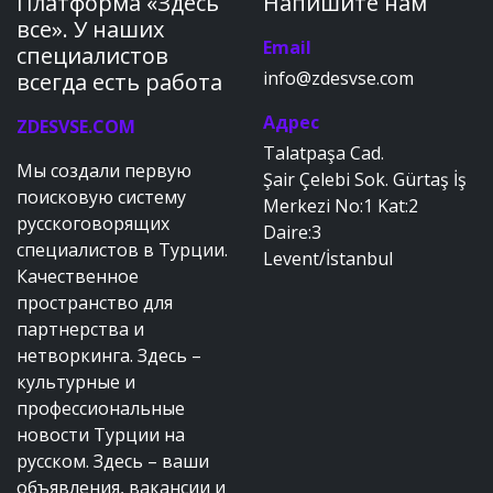
Платформа «Здесь
Напишите нам
все». У наших
Email
специалистов
info@zdesvse.com
всегда есть работа
Адрес
ZDESVSE.COM
Talatpaşa Cad.
Мы создали первую
Şair Çelebi Sok. Gürtaş İş
поисковую систему
Merkezi No:1 Kat:2
русскоговорящих
Daire:3
специалистов в Турции.
Levent/İstanbul
Качественное
пространство для
партнерства и
нетворкинга. Здесь –
культурные и
профессиональные
новости Турции на
русском. Здесь – ваши
объявления, вакансии и