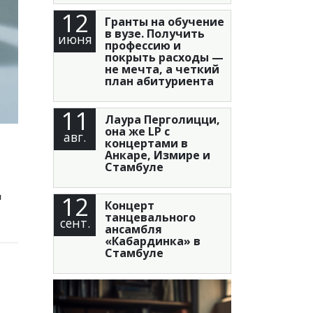
12
Гранты на обучение
в вузе. Получить
июня
профессию и
покрыть расходы —
не мечта, а четкий
план абитуриента
11
Лаура Перголицци,
она же LP с
авг.
концертами в
Анкаре, Измире и
Стамбуле
12
я
Концерт
танцевального
сент.
ансамбля
«Кабардинка» в
Стамбуле