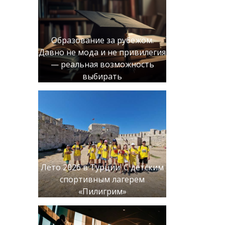
Образование за рубежом.
Давно не мода и не привилегия
— реальная возможность
выбирать
Лето 2026 в Турции! С детским
спортивным лагерем
«Пилигрим»