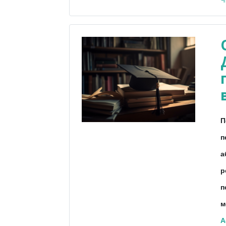
П
п
а
р
п
м
A