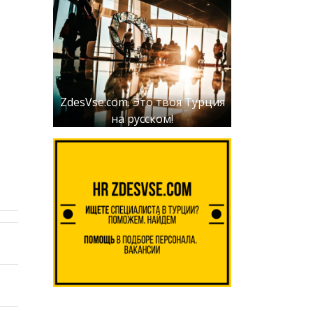
ZdesVse.com. Это твоя Турция
на русском!