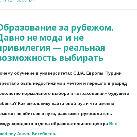
Образование за рубежом.
Давно не мода и не
привилегия — реальная
возможность выбирать
очему обучение в университетах США, Европы, Турции
ерестало быть недостижимой мечтой и перешло в разряд
бсолютно нормального выбора и
«
страхования
»
будущего
ебенка? Как школьнику найти свой вуз и что именно
оможет не сбиться с пути, расскажет руководитель
еждународного отдела образовательного центра
Beril
cademy
Анель Битебаева
.