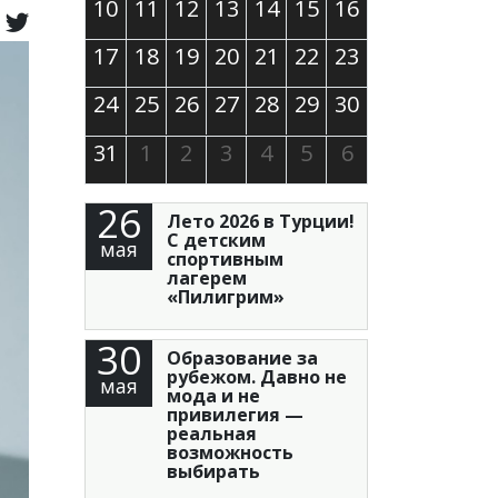
10
11
12
13
14
15
16
17
18
19
20
21
22
23
24
25
26
27
28
29
30
31
1
2
3
4
5
6
26
Лето 2026 в Турции!
С детским
мая
спортивным
лагерем
«Пилигрим»
30
Образование за
рубежом. Давно не
мая
мода и не
привилегия —
реальная
возможность
выбирать