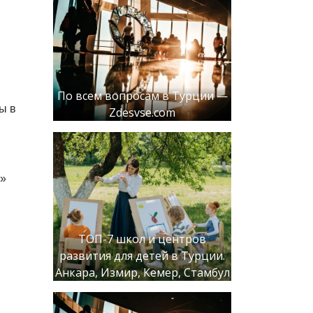
По всем вопросам в Турции —
ы в
Zdesvse.com
и»
ТОП-7 школ и центров
развития для детей в Турции.
Анкара, Измир, Кемер, Стамбул