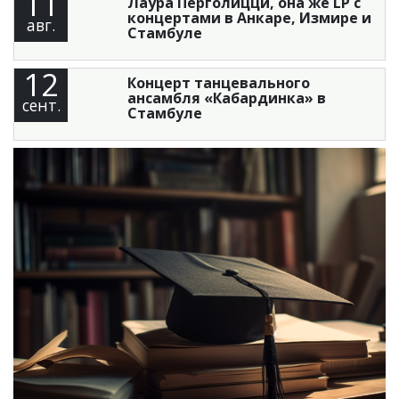
11
Лаура Перголицци, она же LP с
концертами в Анкаре, Измире и
авг.
Стамбуле
12
Концерт танцевального
ансамбля «Кабардинка» в
сент.
Стамбуле