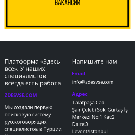
Платформа «Здесь
Напишите нам
все». У наших
Email
специалистов
info@zdesvse.com
всегда есть работа
Адрес
ZDESVSE.COM
Talatpaşa Cad.
Мы создали первую
Şair Çelebi Sok. Gürtaş İş
поисковую систему
Merkezi No:1 Kat:2
русскоговорящих
Daire:3
специалистов в Турции.
Levent/İstanbul