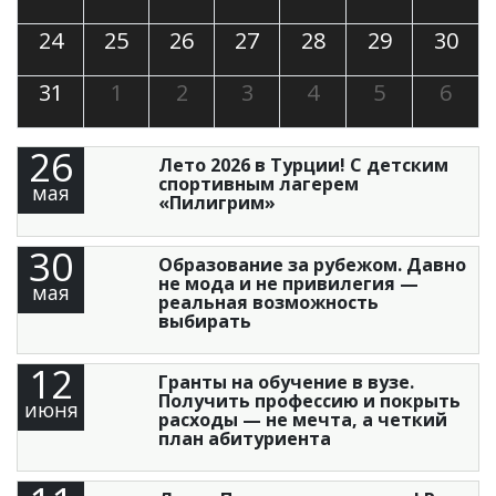
24
25
26
27
28
29
30
31
1
2
3
4
5
6
26
Лето 2026 в Турции! С детским
спортивным лагерем
мая
«Пилигрим»
30
Образование за рубежом. Давно
не мода и не привилегия —
мая
реальная возможность
выбирать
12
Гранты на обучение в вузе.
Получить профессию и покрыть
июня
расходы — не мечта, а четкий
план абитуриента