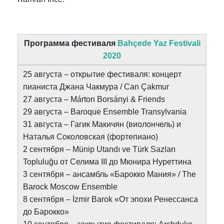
Программа фестиваля
Bahçede Yaz Festivali
2020
25 августа – открытие фестиваля: концерт
пианиста Джана Чакмура / Can Çakmur
27 августа – Márton Borsányi & Friends
29 августа – Baroque Ensemble Transylvania
31 августа – Гагик Макичян (виолончель) и
Наталья Соколовская (фортепиано)
2 сентября – Münip Utandı ve Türk Sazları
Topluluğu от Селима III до Мюнира Нуреттина
3 сентября – ансамбль «Барокко Мания» / The
Barock Moscow Ensemble
8 сентября – İzmir Barok «От эпохи Ренессанса
до Барокко»