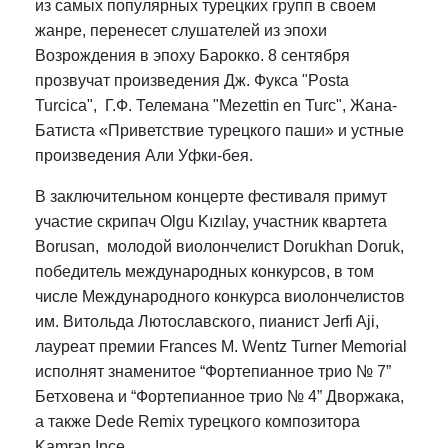
из самых популярных турецких групп в своем
жанре, перенесет слушателей из эпохи
Возрождения в эпоху Барокко. 8 сентября
прозвучат произведения Дж. Фукса "Posta
Turcica", Г.Ф. Телемана "Mezettin en Turc", Жана-
Батиста «Приветствие турецкого паши» и устные
произведения Али Уфки-бея.
В заключительном концерте фестиваля примут
участие скрипач Olgu Kızılay, участник квартета
Borusan, молодой виолончелист Dorukhan Doruk,
победитель международных конкурсов, в том
числе Международного конкурса виолончелистов
им. Витольда Лютославского, пианист Jerfi Aji,
лауреат премии Frances M. Wentz Turner Memorial
исполнят знаменитое “Фортепианное трио № 7”
Бетховена и “Фортепианное трио № 4” Дворжака,
а также Dede Remix турецкого композитора
Kamran Ince.