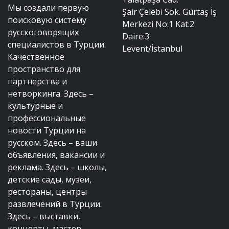
Мы создали первую
Şair Çelebi Sok. Gürtaş İş
поисковую систему
Merkezi No:1 Kat:2
русскоговорящих
Daire:3
специалистов в Турции.
Levent/İstanbul
Качественное
пространство для
партнерства и
нетворкинга. Здесь –
культурные и
профессиональные
новости Турции на
русском. Здесь – ваши
объявления, вакансии и
реклама. Здесь – школы,
детские сады, музеи,
рестораны, центры
развлечений в Турции.
Здесь – выставки,
концерты, мастер-