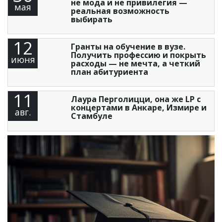
не мода и не привилегия —
мая
реальная возможность
выбирать
12
Гранты на обучение в вузе.
Получить профессию и покрыть
июня
расходы — не мечта, а четкий
план абитуриента
11
Лаура Перголицци, она же LP с
концертами в Анкаре, Измире и
авг.
Стамбуле