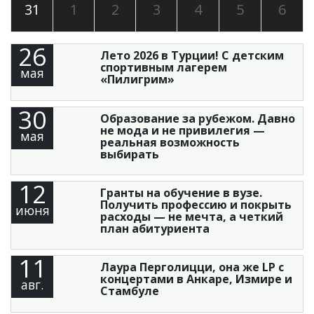
31
1
2
3
4
5
6
26
Лето 2026 в Турции! С детским
спортивным лагерем
мая
«Пилигрим»
30
Образование за рубежом. Давно
не мода и не привилегия —
мая
реальная возможность
выбирать
12
Гранты на обучение в вузе.
Получить профессию и покрыть
июня
расходы — не мечта, а четкий
план абитуриента
11
Лаура Перголицци, она же LP с
концертами в Анкаре, Измире и
авг.
Стамбуле