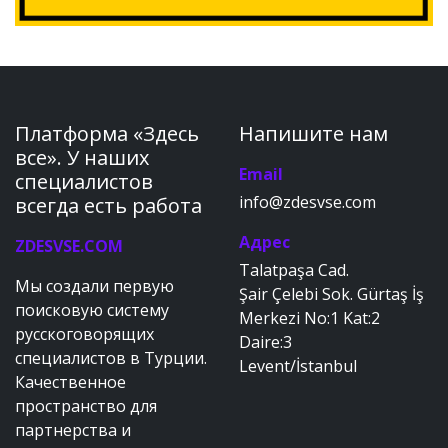
Платформа «Здесь
Напишите нам
все». У наших
Email
специалистов
info@zdesvse.com
всегда есть работа
Адрес
ZDESVSE.COM
Talatpaşa Cad.
Мы создали первую
Şair Çelebi Sok. Gürtaş İş
поисковую систему
Merkezi No:1 Kat:2
русскоговорящих
Daire:3
специалистов в Турции.
Levent/İstanbul
Качественное
пространство для
партнерства и