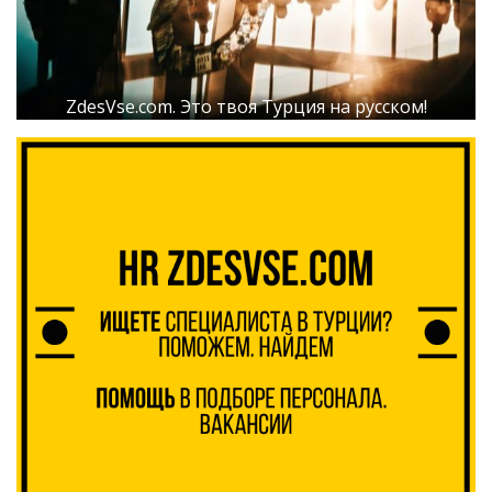
ZdesVse.com. Это твоя Турция на русском!