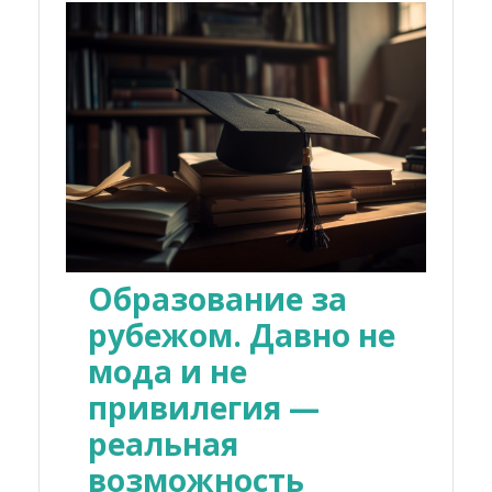
Образование за
рубежом. Давно не
мода и не
привилегия —
реальная
возможность