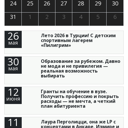
24
25
26
27
28
29
30
31
1
2
3
4
5
6
26
Лето 2026 в Турции! С детским
спортивным лагерем
мая
«Пилигрим»
30
Образование за рубежом. Давно
не мода и не привилегия —
мая
реальная возможность
выбирать
12
Гранты на обучение в вузе.
Получить профессию и покрыть
июня
расходы — не мечта, а четкий
план абитуриента
11
Лаура Перголицци, она же LP с
концертами в Анкаре, Измире и