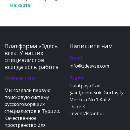
На карте
Платформа «Здесь
Напишите нам
все». У наших
Email
специалистов
info@zdesvse.com
всегда есть работа
Адрес
ZDESVSE.COM
Talatpaşa Cad.
Мы создали первую
Şair Çelebi Sok. Gürtaş İş
поисковую систему
Merkezi No:1 Kat:2
русскоговорящих
Daire:3
специалистов в Турции.
Levent/İstanbul
Качественное
пространство для