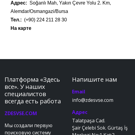
Адрес:
Soğanlı Mah, Yakın Çevre
Yolu 2. Km,
Alemdar/Osmangazi/Bursa
Тел.:
(+90) 224 211 28 30
На карте
Платформа «Здесь
Напишите нам
все». У наших
Email
специалистов
info@zdesvse.com
всегда есть работа
Адрес
ZDESVSE.COM
Talatpaşa Cad.
Мы создали первую
Şair Çelebi Sok. Gürtaş İş
поисковую систему
Merkezi No:1 Kat:2