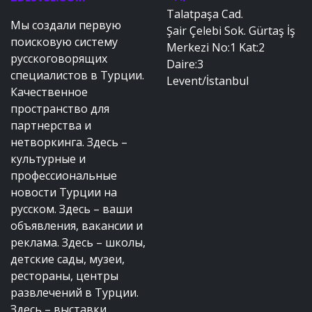
Talatpaşa Cad.
Мы создали первую
Şair Çelebi Sok. Gürtaş İş
поисковую систему
Merkezi No:1 Kat:2
русскоговорящих
Daire:3
специалистов в Турции.
Levent/İstanbul
Качественное
пространство для
партнерства и
нетворкинга. Здесь –
культурные и
профессиональные
новости Турции на
русском. Здесь – ваши
объявления, вакансии и
реклама. Здесь – школы,
детские сады, музеи,
рестораны, центры
развлечений в Турции.
Здесь – выставки,