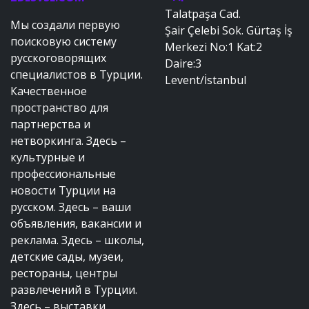
Talatpaşa Cad.
Мы создали первую
Şair Çelebi Sok. Gürtaş İş
поисковую систему
Merkezi No:1 Kat:2
русскоговорящих
Daire:3
специалистов в Турции.
Levent/İstanbul
Качественное
пространство для
партнерства и
нетворкинга. Здесь –
культурные и
профессиональные
новости Турции на
русском. Здесь – ваши
объявления, вакансии и
реклама. Здесь – школы,
детские сады, музеи,
рестораны, центры
развлечений в Турции.
Здесь – выставки,