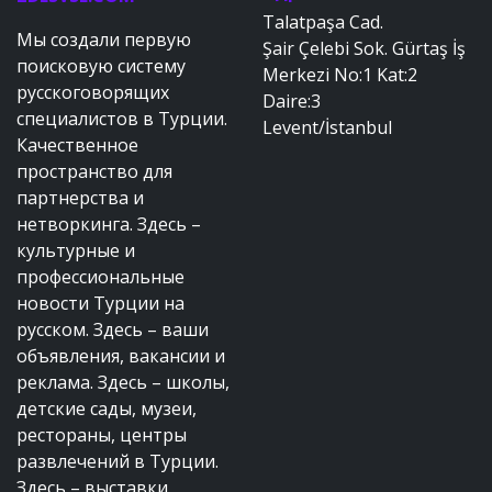
Talatpaşa Cad.
Мы создали первую
Şair Çelebi Sok. Gürtaş İş
поисковую систему
Merkezi No:1 Kat:2
русскоговорящих
Daire:3
специалистов в Турции.
Levent/İstanbul
Качественное
пространство для
партнерства и
нетворкинга. Здесь –
культурные и
профессиональные
новости Турции на
русском. Здесь – ваши
объявления, вакансии и
реклама. Здесь – школы,
детские сады, музеи,
рестораны, центры
развлечений в Турции.
Здесь – выставки,