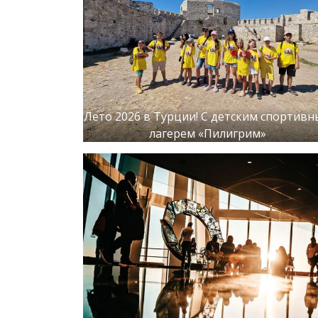
Лето 2026 в Турции! С детским спортив
лагерем «Пилигрим»