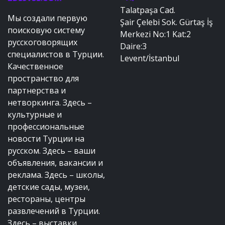
Talatpaşa Cad.
Мы создали первую
Şair Çelebi Sok. Gürtaş İş
поисковую систему
Merkezi No:1 Kat:2
русскоговорящих
Daire:3
специалистов в Турции.
Levent/İstanbul
Качественное
пространство для
партнерства и
нетворкинга. Здесь –
культурные и
профессиональные
новости Турции на
русском. Здесь – ваши
объявления, вакансии и
реклама. Здесь – школы,
детские сады, музеи,
рестораны, центры
развлечений в Турции.
Здесь – выставки,