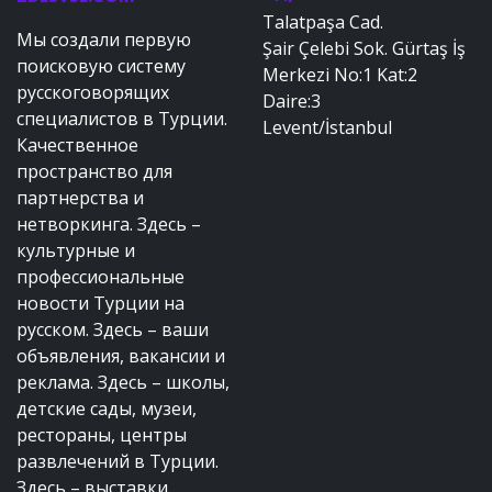
Talatpaşa Cad.
Мы создали первую
Şair Çelebi Sok. Gürtaş İş
поисковую систему
Merkezi No:1 Kat:2
русскоговорящих
Daire:3
специалистов в Турции.
Levent/İstanbul
Качественное
пространство для
партнерства и
нетворкинга. Здесь –
культурные и
профессиональные
новости Турции на
русском. Здесь – ваши
объявления, вакансии и
реклама. Здесь – школы,
детские сады, музеи,
рестораны, центры
развлечений в Турции.
Здесь – выставки,