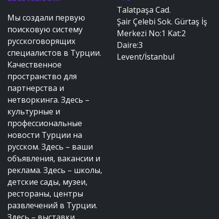
Talatpaşa Cad.
Мы создали первую
Şair Çelebi Sok. Gürtaş İş
поисковую систему
Merkezi No:1 Kat:2
русскоговорящих
Daire:3
специалистов в Турции.
Levent/İstanbul
Качественное
пространство для
партнерства и
нетворкинга. Здесь –
культурные и
профессиональные
новости Турции на
русском. Здесь – ваши
объявления, вакансии и
реклама. Здесь – школы,
детские сады, музеи,
рестораны, центры
развлечений в Турции.
Здесь – выставки,