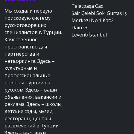
Talatpaşa Cad.
Мы создали первую
Şair Çelebi Sok. Gürtaş İş
поисковую систему
Merkezi No:1 Kat:2
русскоговорящих
Daire:3
специалистов в Турции.
Levent/İstanbul
Качественное
пространство для
партнерства и
нетворкинга. Здесь –
культурные и
профессиональные
новости Турции на
русском. Здесь – ваши
объявления, вакансии и
реклама. Здесь – школы,
детские сады, музеи,
рестораны, центры
развлечений в Турции.
Здесь – выставки,