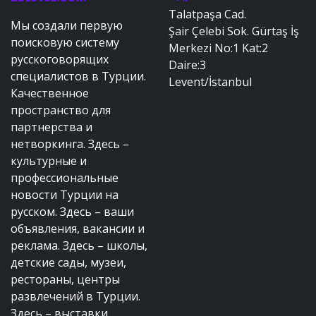
Talatpaşa Cad.
Мы создали первую
Şair Çelebi Sok. Gürtaş İş
поисковую систему
Merkezi No:1 Kat:2
русскоговорящих
Daire:3
специалистов в Турции.
Levent/İstanbul
Качественное
пространство для
партнерства и
нетворкинга. Здесь –
культурные и
профессиональные
новости Турции на
русском. Здесь – ваши
объявления, вакансии и
реклама. Здесь – школы,
детские сады, музеи,
рестораны, центры
развлечений в Турции.
Здесь – выставки,