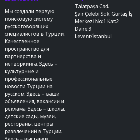
Talatpaşa Cad.
Мы создали первую
Şair Çelebi Sok. Gürtaş İş
поисковую систему
Merkezi No:1 Kat:2
русскоговорящих
Daire:3
специалистов в Турции.
Levent/İstanbul
Качественное
пространство для
партнерства и
нетворкинга. Здесь –
культурные и
профессиональные
новости Турции на
русском. Здесь – ваши
объявления, вакансии и
реклама. Здесь – школы,
детские сады, музеи,
рестораны, центры
развлечений в Турции.
Здесь – выставки,