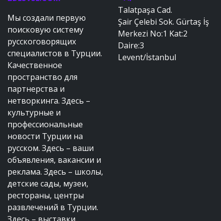
Talatpaşa Cad.
Мы создали первую
Şair Çelebi Sok. Gürtaş İş
поисковую систему
Merkezi No:1 Kat:2
русскоговорящих
Daire:3
специалистов в Турции.
Levent/İstanbul
Качественное
пространство для
партнерства и
нетворкинга. Здесь –
культурные и
профессиональные
новости Турции на
русском. Здесь – ваши
объявления, вакансии и
реклама. Здесь – школы,
детские сады, музеи,
рестораны, центры
развлечений в Турции.
Здесь – выставки,